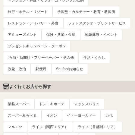
マンション・戸建・リフォーム・レンタル収納
旅行・ホテル・リゾート
学習塾・カルチャー・教育・教習所
レストラン・デリバリー・外食
フォトスタジオ・プリントサービス
アミューズメント
保険・共済・金融
冠婚葬祭・イベント
プレゼントキャンペーン・クーポン
TV局・新聞社・フリーペーパー・その他
生活・くらし
政党・政治
郵便局
Shufoo!お知らせ
よく行くお店から探す
業務スーパー
ドン・キホーテ
マックスバリュ
スーパーみらべる
イオン
イトーヨーカドー
万代
マルエツ
ライフ（関西エリア）
ライフ（首都圏エリア）