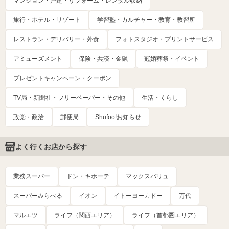
マンション・戸建・リフォーム・レンタル収納
旅行・ホテル・リゾート
学習塾・カルチャー・教育・教習所
レストラン・デリバリー・外食
フォトスタジオ・プリントサービス
アミューズメント
保険・共済・金融
冠婚葬祭・イベント
プレゼントキャンペーン・クーポン
TV局・新聞社・フリーペーパー・その他
生活・くらし
政党・政治
郵便局
Shufoo!お知らせ
よく行くお店から探す
業務スーパー
ドン・キホーテ
マックスバリュ
スーパーみらべる
イオン
イトーヨーカドー
万代
マルエツ
ライフ（関西エリア）
ライフ（首都圏エリア）