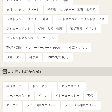
マンション・戸建・リフォーム・レンタル収納
旅行・ホテル・リゾート
学習塾・カルチャー・教育・教習所
レストラン・デリバリー・外食
フォトスタジオ・プリントサービス
アミューズメント
保険・共済・金融
冠婚葬祭・イベント
プレゼントキャンペーン・クーポン
TV局・新聞社・フリーペーパー・その他
生活・くらし
政党・政治
郵便局
Shufoo!お知らせ
よく行くお店から探す
業務スーパー
ドン・キホーテ
マックスバリュ
スーパーみらべる
イオン
イトーヨーカドー
万代
マルエツ
ライフ（関西エリア）
ライフ（首都圏エリア）