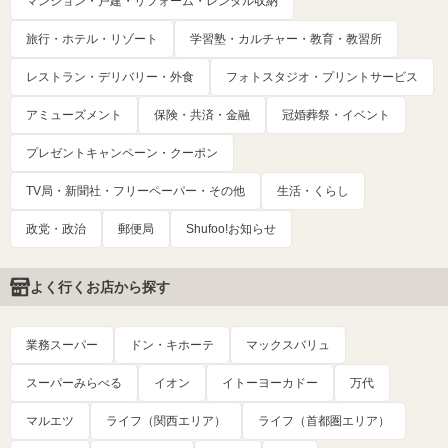
マンション・戸建・リフォーム・レンタル収納
旅行・ホテル・リゾート
学習塾・カルチャー・教育・教習所
レストラン・デリバリー・外食
フォトスタジオ・プリントサービス
アミューズメント
保険・共済・金融
冠婚葬祭・イベント
プレゼントキャンペーン・クーポン
TV局・新聞社・フリーペーパー・その他
生活・くらし
政党・政治
郵便局
Shufoo!お知らせ
よく行くお店から探す
業務スーパー
ドン・キホーテ
マックスバリュ
スーパーみらべる
イオン
イトーヨーカドー
万代
マルエツ
ライフ（関西エリア）
ライフ（首都圏エリア）