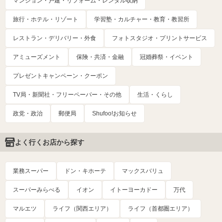
マンション・戸建・リフォーム・レンタル収納
旅行・ホテル・リゾート
学習塾・カルチャー・教育・教習所
レストラン・デリバリー・外食
フォトスタジオ・プリントサービス
アミューズメント
保険・共済・金融
冠婚葬祭・イベント
プレゼントキャンペーン・クーポン
TV局・新聞社・フリーペーパー・その他
生活・くらし
政党・政治
郵便局
Shufoo!お知らせ
よく行くお店から探す
業務スーパー
ドン・キホーテ
マックスバリュ
スーパーみらべる
イオン
イトーヨーカドー
万代
マルエツ
ライフ（関西エリア）
ライフ（首都圏エリア）