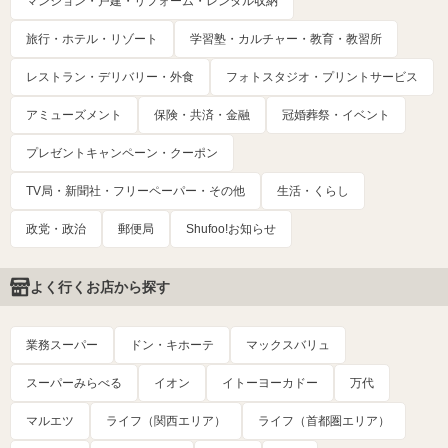
マンション・戸建・リフォーム・レンタル収納
旅行・ホテル・リゾート
学習塾・カルチャー・教育・教習所
レストラン・デリバリー・外食
フォトスタジオ・プリントサービス
アミューズメント
保険・共済・金融
冠婚葬祭・イベント
プレゼントキャンペーン・クーポン
TV局・新聞社・フリーペーパー・その他
生活・くらし
政党・政治
郵便局
Shufoo!お知らせ
よく行くお店から探す
業務スーパー
ドン・キホーテ
マックスバリュ
スーパーみらべる
イオン
イトーヨーカドー
万代
マルエツ
ライフ（関西エリア）
ライフ（首都圏エリア）