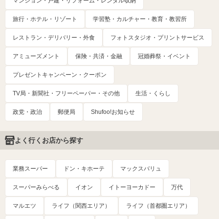
マンション・戸建・リフォーム・レンタル収納
旅行・ホテル・リゾート
学習塾・カルチャー・教育・教習所
レストラン・デリバリー・外食
フォトスタジオ・プリントサービス
アミューズメント
保険・共済・金融
冠婚葬祭・イベント
プレゼントキャンペーン・クーポン
TV局・新聞社・フリーペーパー・その他
生活・くらし
政党・政治
郵便局
Shufoo!お知らせ
よく行くお店から探す
業務スーパー
ドン・キホーテ
マックスバリュ
スーパーみらべる
イオン
イトーヨーカドー
万代
マルエツ
ライフ（関西エリア）
ライフ（首都圏エリア）