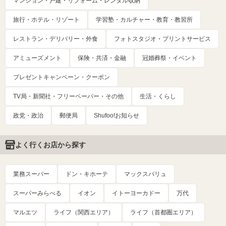
マンション・戸建・リフォーム・レンタル収納
旅行・ホテル・リゾート
学習塾・カルチャー・教育・教習所
レストラン・デリバリー・外食
フォトスタジオ・プリントサービス
アミューズメント
保険・共済・金融
冠婚葬祭・イベント
プレゼントキャンペーン・クーポン
TV局・新聞社・フリーペーパー・その他
生活・くらし
政党・政治
郵便局
Shufoo!お知らせ
よく行くお店から探す
業務スーパー
ドン・キホーテ
マックスバリュ
スーパーみらべる
イオン
イトーヨーカドー
万代
マルエツ
ライフ（関西エリア）
ライフ（首都圏エリア）