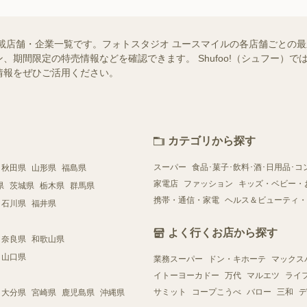
載店舗・企業一覧です。フォトスタジオ ユースマイルの各店舗ごとの
、期間限定の特売情報などを確認できます。 Shufoo!（シュフー）
情報をぜひご活用ください。
カテゴリから探す
スーパー
食品･菓子･飲料･酒･日用品･コ
秋田県
山形県
福島県
家電店
ファッション
キッズ・ベビー・
県
茨城県
栃木県
群馬県
携帯・通信・家電
ヘルス＆ビューティ・
石川県
福井県
よく行くお店から探す
奈良県
和歌山県
山口県
業務スーパー
ドン・キホーテ
マックス
イトーヨーカドー
万代
マルエツ
ライ
サミット
コープこうべ
バロー
三和
デ
大分県
宮崎県
鹿児島県
沖縄県