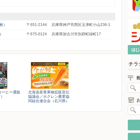
枚）
〒651-2144
兵庫県神戸市西区玉津町小山236-1
）
〒675-0124
兵庫県加古川市別府町緑町17
チラ
コーヒー通販
北海道産青果物拡販宣伝
ア）
協議会／ホクレン農業協
同組合連合会（石川県）