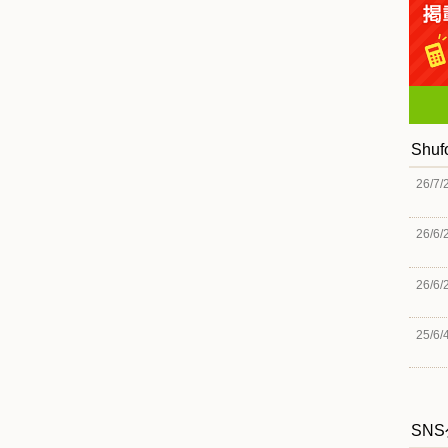
Shu
26/7/
26/6/
26/6/
25/6/
SN