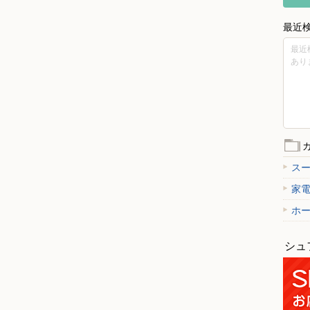
最近
最近
あり
ス
家
ホ
シュ