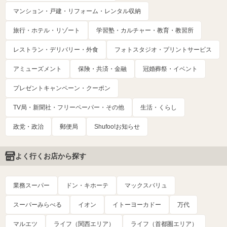
マンション・戸建・リフォーム・レンタル収納
旅行・ホテル・リゾート
学習塾・カルチャー・教育・教習所
レストラン・デリバリー・外食
フォトスタジオ・プリントサービス
アミューズメント
保険・共済・金融
冠婚葬祭・イベント
プレゼントキャンペーン・クーポン
TV局・新聞社・フリーペーパー・その他
生活・くらし
政党・政治
郵便局
Shufoo!お知らせ
よく行くお店から探す
業務スーパー
ドン・キホーテ
マックスバリュ
スーパーみらべる
イオン
イトーヨーカドー
万代
マルエツ
ライフ（関西エリア）
ライフ（首都圏エリア）