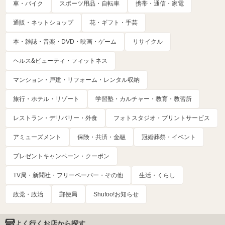
車・バイク
スポーツ用品・自転車
携帯・通信・家電
通販・ネットショップ
花・ギフト・手芸
本・雑誌・音楽・DVD・映画・ゲーム
リサイクル
ヘルス&ビューティ・フィットネス
マンション・戸建・リフォーム・レンタル収納
旅行・ホテル・リゾート
学習塾・カルチャー・教育・教習所
レストラン・デリバリー・外食
フォトスタジオ・プリントサービス
アミューズメント
保険・共済・金融
冠婚葬祭・イベント
プレゼントキャンペーン・クーポン
TV局・新聞社・フリーペーパー・その他
生活・くらし
政党・政治
郵便局
Shufoo!お知らせ
よく行くお店から探す