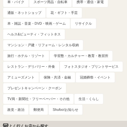
車・バイク
スポーツ用品・自転車
携帯・通信・家電
通販・ネットショップ
花・ギフト・手芸
本・雑誌・音楽・DVD・映画・ゲーム
リサイクル
ヘルス&ビューティ・フィットネス
マンション・戸建・リフォーム・レンタル収納
旅行・ホテル・リゾート
学習塾・カルチャー・教育・教習所
レストラン・デリバリー・外食
フォトスタジオ・プリントサービス
アミューズメント
保険・共済・金融
冠婚葬祭・イベント
プレゼントキャンペーン・クーポン
TV局・新聞社・フリーペーパー・その他
生活・くらし
政党・政治
郵便局
Shufoo!お知らせ
よく行くお店から探す