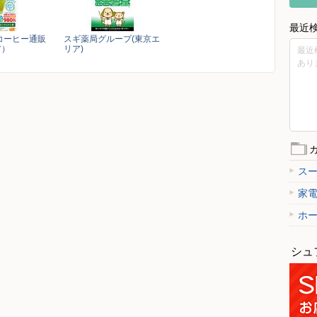
最近
コーヒー通販
スギ薬局グループ(東京エ
ア）
リア)
最近
あり
ス
家
ホ
シュ