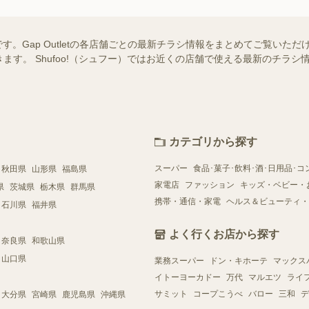
一覧です。Gap Outletの各店舗ごとの最新チラシ情報をまとめてご覧い
ます。 Shufoo!（シュフー）ではお近くの店舗で使える最新のチラ
カテゴリから探す
スーパー
食品･菓子･飲料･酒･日用品･コ
秋田県
山形県
福島県
家電店
ファッション
キッズ・ベビー・
県
茨城県
栃木県
群馬県
携帯・通信・家電
ヘルス＆ビューティ・
石川県
福井県
よく行くお店から探す
奈良県
和歌山県
山口県
業務スーパー
ドン・キホーテ
マックス
イトーヨーカドー
万代
マルエツ
ライ
サミット
コープこうべ
バロー
三和
デ
大分県
宮崎県
鹿児島県
沖縄県