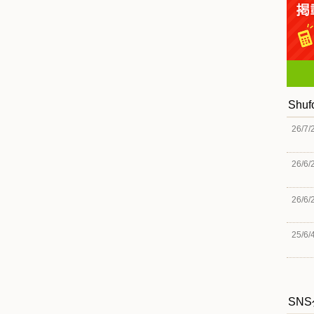
Shu
26/7/
26/6/
26/6/
25/6/
SN