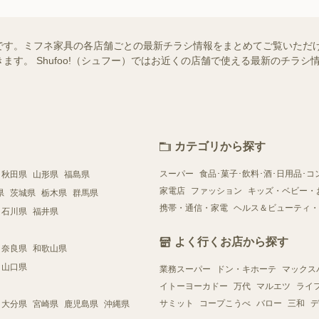
です。ミフネ家具の各店舗ごとの最新チラシ情報をまとめてご覧いただ
ます。 Shufoo!（シュフー）ではお近くの店舗で使える最新のチラ
カテゴリから探す
スーパー
食品･菓子･飲料･酒･日用品･コ
秋田県
山形県
福島県
家電店
ファッション
キッズ・ベビー・
県
茨城県
栃木県
群馬県
携帯・通信・家電
ヘルス＆ビューティ・
石川県
福井県
よく行くお店から探す
奈良県
和歌山県
山口県
業務スーパー
ドン・キホーテ
マックス
イトーヨーカドー
万代
マルエツ
ライ
サミット
コープこうべ
バロー
三和
デ
大分県
宮崎県
鹿児島県
沖縄県