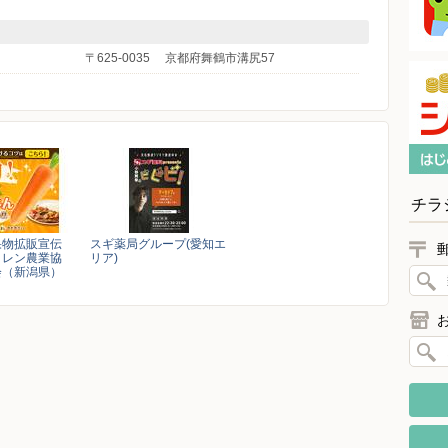
〒625-0035
京都府舞鶴市溝尻57
チラ
果物拡販宣伝
スギ薬局グループ(愛知エ
クレン農業協
リア)
会（新潟県）