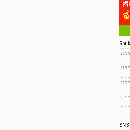
Shu
26/7/
26/6/
26/6/
25/6/
SN