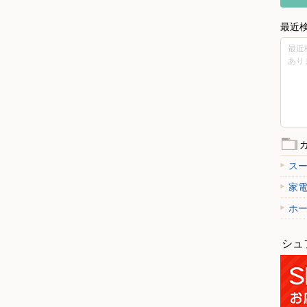
最近
最近
あり
ス
家
ホ
シュ