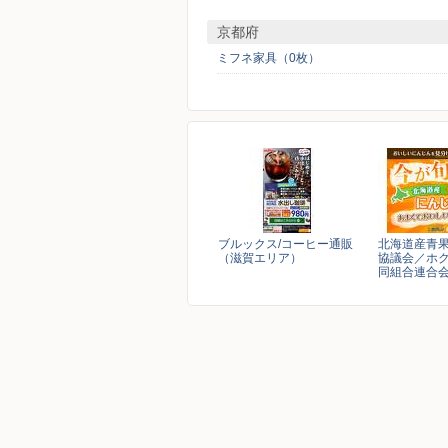
京都府
ミフネ家具（0枚）
ブルックス/コーヒー通販
北海道産青
（滋賀エリア）
協議会／ホ
同組合連合