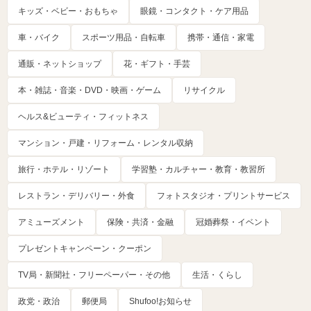
キッズ・ベビー・おもちゃ
眼鏡・コンタクト・ケア用品
車・バイク
スポーツ用品・自転車
携帯・通信・家電
通販・ネットショップ
花・ギフト・手芸
本・雑誌・音楽・DVD・映画・ゲーム
リサイクル
ヘルス&ビューティ・フィットネス
マンション・戸建・リフォーム・レンタル収納
旅行・ホテル・リゾート
学習塾・カルチャー・教育・教習所
レストラン・デリバリー・外食
フォトスタジオ・プリントサービス
アミューズメント
保険・共済・金融
冠婚葬祭・イベント
プレゼントキャンペーン・クーポン
TV局・新聞社・フリーペーパー・その他
生活・くらし
政党・政治
郵便局
Shufoo!お知らせ