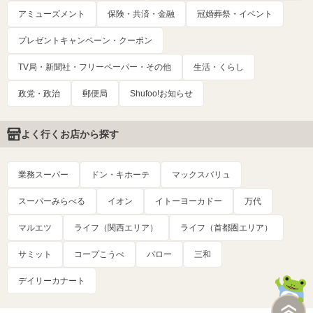
アミューズメント
保険・共済・金融
冠婚葬祭・イベント
プレゼントキャンペーン・クーポン
TV局・新聞社・フリーペーパー・その他
生活・くらし
政党・政治
郵便局
Shufoo!お知らせ
よく行くお店から探す
業務スーパー
ドン・キホーテ
マックスバリュ
スーパーみらべる
イオン
イトーヨーカドー
万代
マルエツ
ライフ（関西エリア）
ライフ（首都圏エリア）
サミット
コープこうべ
バロー
三和
デイリーカナート