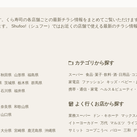
す。くら寿司の各店舗ごとの最新チラシ情報をまとめてご覧いただけま
す。 Shufoo!（シュフー）ではお近くの店舗で使える最新のチラシ
カテゴリから探す
スーパー
食品･菓子･飲料･酒･日用品･コ
秋田県
山形県
福島県
家電店
ファッション
キッズ・ベビー・
県
茨城県
栃木県
群馬県
携帯・通信・家電
ヘルス＆ビューティ・
石川県
福井県
よく行くお店から探す
奈良県
和歌山県
山口県
業務スーパー
ドン・キホーテ
マックス
イトーヨーカドー
万代
マルエツ
ライ
サミット
コープこうべ
バロー
三和
デ
大分県
宮崎県
鹿児島県
沖縄県