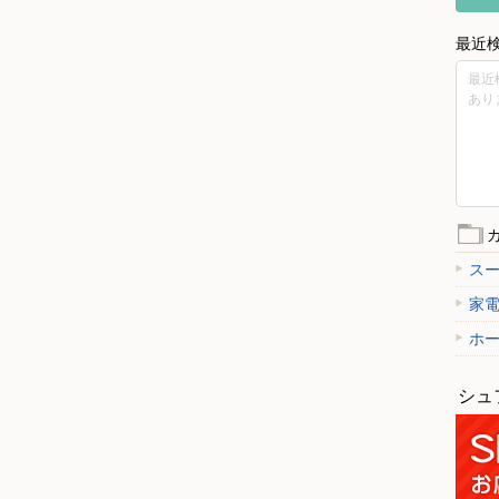
最近
最近
あり
ス
家
ホ
シュ