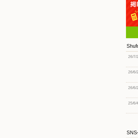
Shu
26/7/
26/6/
26/6/
25/6/
SN