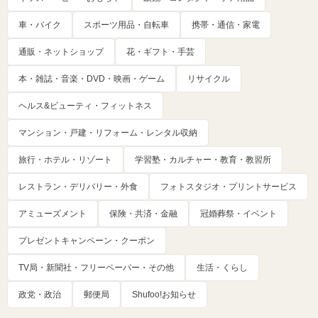
車・バイク
スポーツ用品・自転車
携帯・通信・家電
通販・ネットショップ
花・ギフト・手芸
本・雑誌・音楽・DVD・映画・ゲーム
リサイクル
ヘルス&ビューティ・フィットネス
マンション・戸建・リフォーム・レンタル収納
旅行・ホテル・リゾート
学習塾・カルチャー・教育・教習所
レストラン・デリバリー・外食
フォトスタジオ・プリントサービス
アミューズメント
保険・共済・金融
冠婚葬祭・イベント
プレゼントキャンペーン・クーポン
TV局・新聞社・フリーペーパー・その他
生活・くらし
政党・政治
郵便局
Shufoo!お知らせ