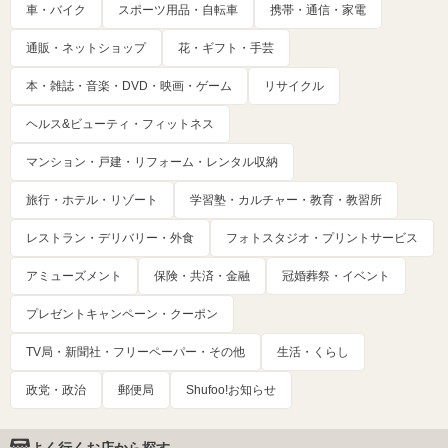
車・バイク
スポーツ用品・自転車
携帯・通信・家電
通販・ネットショップ
花・ギフト・手芸
本・雑誌・音楽・DVD・映画・ゲーム
リサイクル
ヘルス&ビューティ・フィットネス
マンション・戸建・リフォーム・レンタル収納
旅行・ホテル・リゾート
学習塾・カルチャー・教育・教習所
レストラン・デリバリー・外食
フォトスタジオ・プリントサービス
アミューズメント
保険・共済・金融
冠婚葬祭・イベント
プレゼントキャンペーン・クーポン
TV局・新聞社・フリーペーパー・その他
生活・くらし
政党・政治
郵便局
Shufoo!お知らせ