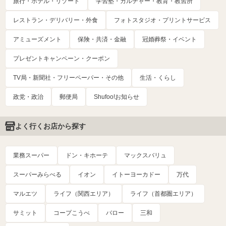
旅行・ホテル・リゾート
学習塾・カルチャー・教育・教習所
レストラン・デリバリー・外食
フォトスタジオ・プリントサービス
アミューズメント
保険・共済・金融
冠婚葬祭・イベント
プレゼントキャンペーン・クーポン
TV局・新聞社・フリーペーパー・その他
生活・くらし
政党・政治
郵便局
Shufoo!お知らせ
よく行くお店から探す
業務スーパー
ドン・キホーテ
マックスバリュ
スーパーみらべる
イオン
イトーヨーカドー
万代
マルエツ
ライフ（関西エリア）
ライフ（首都圏エリア）
サミット
コープこうべ
バロー
三和