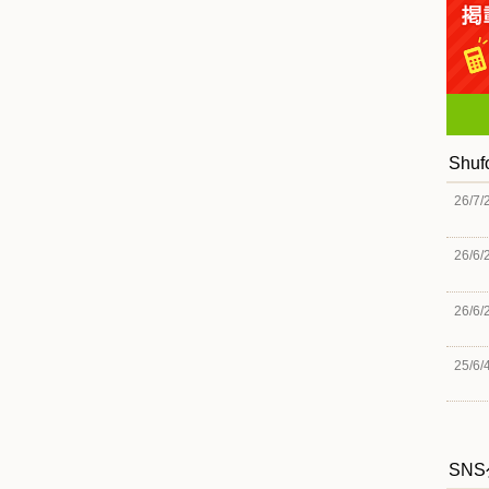
Shu
26/7/
26/6/
26/6/
25/6/
SN