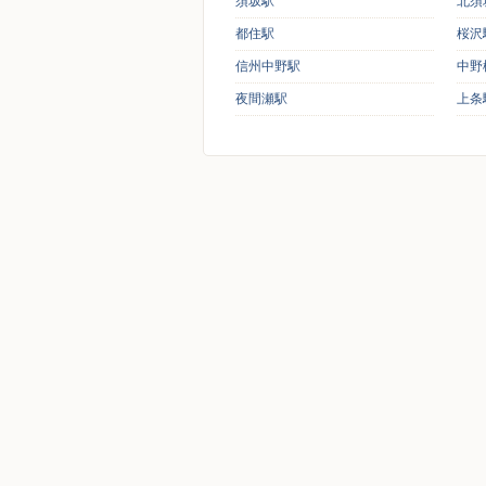
須坂駅
北須
都住駅
桜沢
信州中野駅
中野
夜間瀬駅
上条