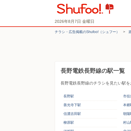
2026年8月7日 金曜日
チラシ・​広告掲載の​Shufoo!​（シュフー）
>
長野電鉄長野線の駅一覧
長野電鉄長野線のチラシを見たい駅を
長野駅
市役
善光寺下駅
本郷
信濃吉田駅
朝陽
柳原駅
村山