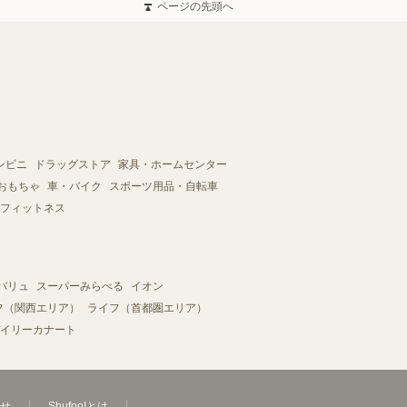
ページの先頭へ
ンビニ
ドラッグストア
家具・ホームセンター
おもちゃ
車・バイク
スポーツ用品・自転車
フィットネス
バリュ
スーパーみらべる
イオン
フ（関西エリア）
ライフ（首都圏エリア）
イリーカナート
せ
Shufoo!とは