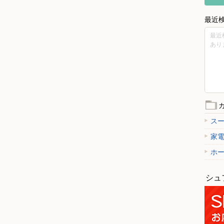
最近
最近
あり
ス
家
ホ
シュ