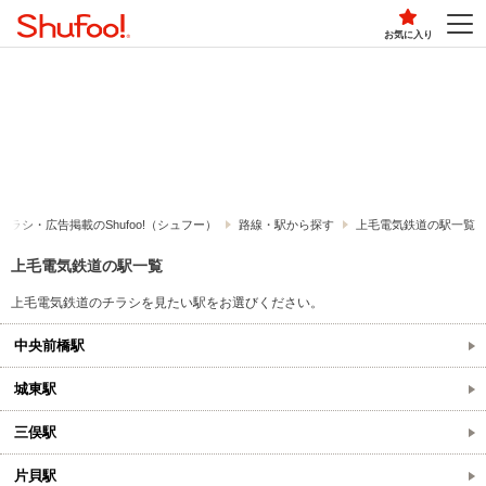
お気に入り
チラシ・​広告掲載の​Shufoo!​（シュフー）
路線・駅から探す
上毛電気鉄道の駅一覧
上毛電気鉄道の駅一覧
上毛電気鉄道のチラシを見たい駅をお選びください。
中央前橋駅
城東駅
三俣駅
片貝駅