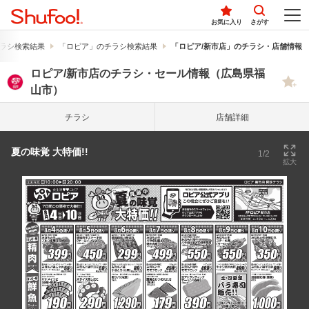
お気に入り
さがす
ラシ検索結果
「ロピア」のチラシ検索結果
「ロピア/新市店」のチラシ・店舗情報
ロピア/新市店のチラシ・セール情報（広島県福
山市）
チラシ
店舗詳細
夏の味覚 大特価!!
1/2
拡大