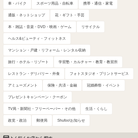
車・バイク
スポーツ用品・自転車
携帯・通信・家電
通販・ネットショップ
花・ギフト・手芸
本・雑誌・音楽・DVD・映画・ゲーム
リサイクル
ヘルス&ビューティ・フィットネス
マンション・戸建・リフォーム・レンタル収納
旅行・ホテル・リゾート
学習塾・カルチャー・教育・教習所
レストラン・デリバリー・外食
フォトスタジオ・プリントサービス
アミューズメント
保険・共済・金融
冠婚葬祭・イベント
プレゼントキャンペーン・クーポン
TV局・新聞社・フリーペーパー・その他
生活・くらし
政党・政治
郵便局
Shufoo!お知らせ