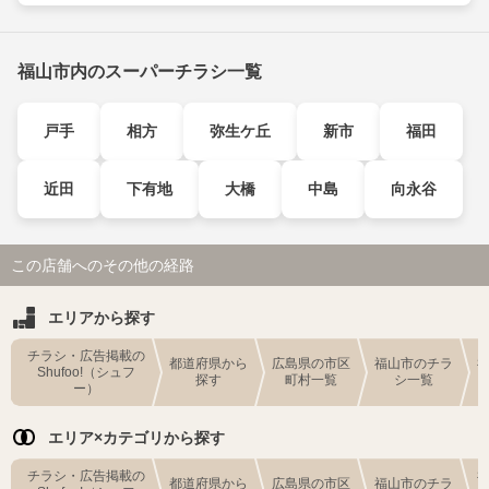
福山市内のスーパーチラシ一覧
戸手
相方
弥生ケ丘
新市
福田
近田
下有地
大橋
中島
向永谷
この店舗へのその他の経路
エリアから探す
チラシ・広告掲載の
都道府県から
広島県の市区
福山市のチラ
Shufoo!（シュフ
探す
町村一覧
シ一覧
ー）
エリア×カテゴリから探す
チラシ・広告掲載の
都道府県から
広島県の市区
福山市のチラ