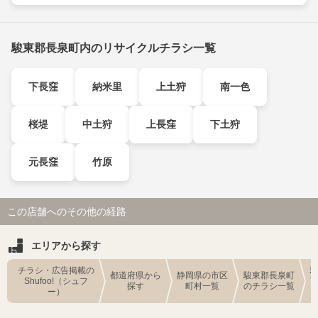
駿東郡長泉町内のリサイクルチラシ一覧
下長窪
納米里
上土狩
南一色
桜堤
中土狩
上長窪
下土狩
元長窪
竹原
この店舗へのその他の経路
エリアから探す
チラシ・広告掲載の
都道府県から
静岡県の市区
駿東郡長泉町
Shufoo!（シュフ
探す
町村一覧
のチラシ一覧
ー）