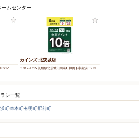
ホームセンター
カインズ 北茨城店
091-1
〒319-1715 茨城県北茨城市関南町神岡下字南浜田273
チラシ一覧
高浜町
東本町
有明町
肥前町