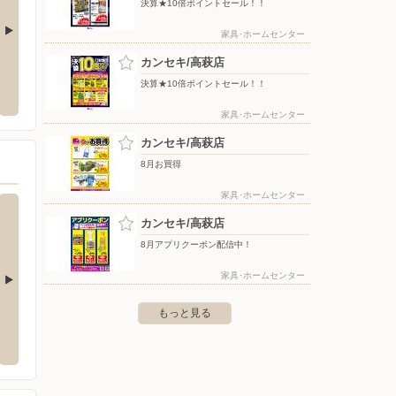
決算★10倍ポイントセール！！
家具･ホームセンター
カンセキ/高萩店
北店
バースデイ/佐和店
ケーズ
決算★10倍ポイントセール！！
市滑川町1丁目12番10号
〒312-0062 茨城県ひたちなか市高場1-5-3
〒318-
家具･ホームセンター
カンセキ/高萩店
8月お買得
家具･ホームセンター
カンセキ/高萩店
8月アプリクーポン配信中！
家具･ホームセンター
もっと見る
カンセキ/小川店
カンセ
茂木244-2
〒324-0501 那須郡那珂川町小川2383-2
〒321-