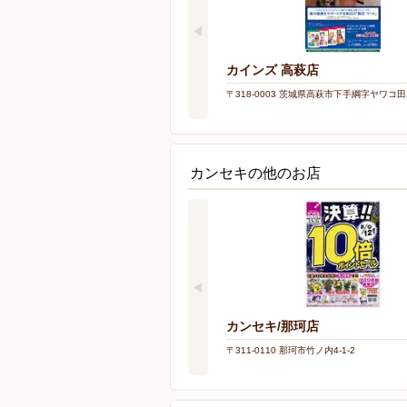
カインズ 高萩店
〒318-0003 茨城県高萩市下手綱字ヤワコ田1
カンセキの他のお店
カンセキ/那珂店
〒311-0110 那珂市竹ノ内4-1-2