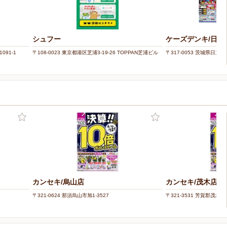
シュフー
ケーズデンキ/日立
091-1
〒108-0023 東京都港区芝浦3-19-26 TOPPAN芝浦ビル
〒317-0053 茨城県日立
カンセキ/烏山店
カンセキ/茂木店
〒321-0624 那須烏山市旭1-3527
〒321-3531 芳賀郡茂木町