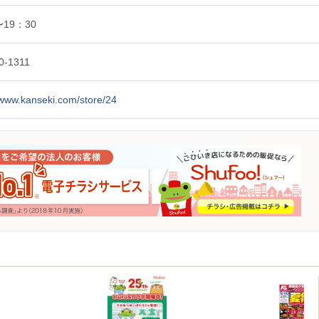
〜19：30
0-1311
/www.kanseki.com/store/24