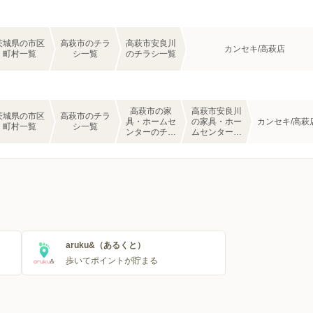
茨城県の市区
高萩市のチラ
高萩市安良川
カンセキ/高萩店
町村一覧
シ一覧
のチラシ一覧
高萩市の家
高萩市安良川
茨城県の市区
高萩市のチラ
具・ホームセ
の家具・ホー
カンセキ/高萩
町村一覧
シ一覧
ンターのチラ
ムセンターの
シ一覧
チラシ一覧
aruku&（あるくと）
歩いてポイントが貯まる