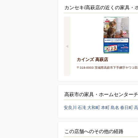
カンセキ/高萩店の近くの家具・
カインズ 高萩店
〒318-0003 茨城県高萩市下手綱字ヤワコ田1
高萩市の家具・ホームセンター
安良川
石滝
大和町
本町
島名
春日町
この店舗へのその他の経路