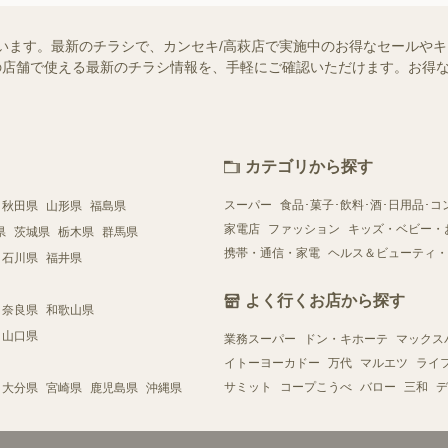
います。最新のチラシで、カンセキ/高萩店で実施中のお得なセールや
お近くの店舗で使える最新のチラシ情報を、手軽にご確認いただけます。お
カテゴリから探す
スーパー
食品･菓子･飲料･酒･日用品･コ
秋田県
山形県
福島県
家電店
ファッション
キッズ・ベビー・
県
茨城県
栃木県
群馬県
携帯・通信・家電
ヘルス＆ビューティ・
石川県
福井県
よく行くお店から探す
奈良県
和歌山県
山口県
業務スーパー
ドン・キホーテ
マックス
イトーヨーカドー
万代
マルエツ
ライ
サミット
コープこうべ
バロー
三和
デ
大分県
宮崎県
鹿児島県
沖縄県