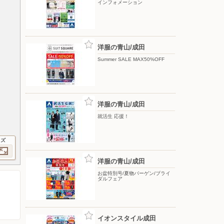
インフォメーション
洋服の青山/成田
Summer SALE MAX50%OFF
洋服の青山/成田
就活生 応援！
イズ
洋服の青山/成田
お盆特別号/夏物バーゲン/ブライ
ダルフェア
イオンスタイル成田