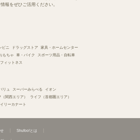
得な情報をぜひご活用ください。
ンビニ
ドラッグストア
家具・ホームセンター
おもちゃ
車・バイク
スポーツ用品・自転車
フィットネス
バリュ
スーパーみらべる
イオン
フ（関西エリア）
ライフ（首都圏エリア）
イリーカナート
せ
Shufoo!とは