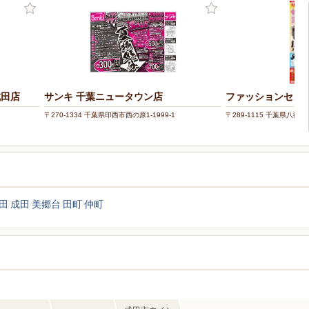
成田店
サンキ 千葉ニュータウン店
ファッションセンタ
〒270-1334 千葉県印西市西の原1-1999-1
〒289-1115 千葉県八街市
覧
田
成田
美郷台
田町
仲町