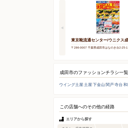
東京靴流通センター/ウニクス
〒286-0007 千葉県成田市はなのき台2-25-1
成田市のファッションチラシ一
ウイング土屋
土屋
下金山
関戸
寺台
和
この店舗へのその他の経路
エリアから探す