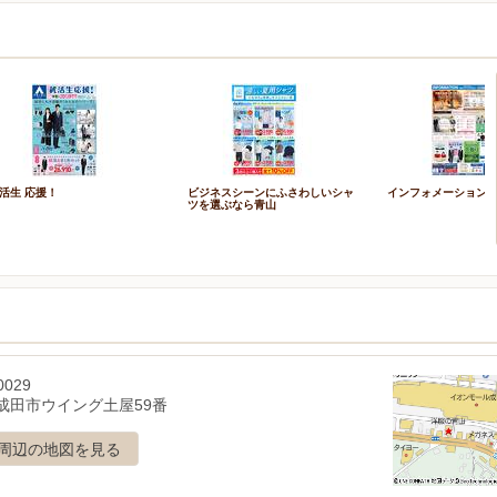
活生 応援！
ビジネスシーンにふさわしいシャ
インフォメーション
ツを選ぶなら青山
0029
成田市ウイング土屋59番
周辺の地図を見る