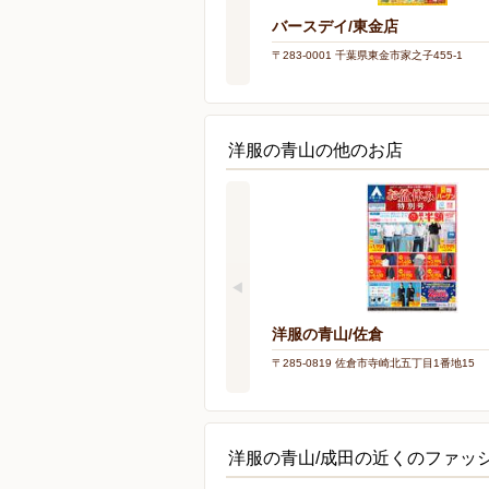
バースデイ/東金店
〒283-0001 千葉県東金市家之子455-1
洋服の青山の他のお店
洋服の青山/佐倉
〒285-0819 佐倉市寺崎北五丁目1番地15
洋服の青山/成田の近くのファッ