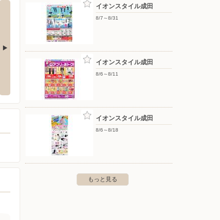
イオンスタイル成田
8/7～8/31
イオンスタイル成田
ーしまむら/八街店
ファッションセンターしまむら/牧の原店
ファッ
8/6～8/11
店
八街ほ843-1
〒270-1334 千葉県印西市西の原5-3
〒286-
イオンスタイル成田
8/6～8/18
もっと見る