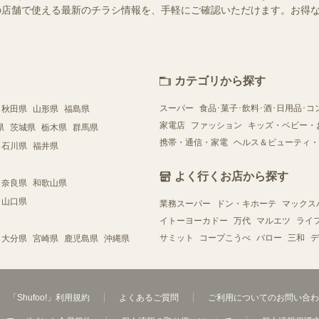
お近くの店舗で使える最新のチラシ情報を、手軽にご確認いただけます。お
カテゴリから探す
スーパー
食品･菓子･飲料･酒･日用品･コ
秋田県
山形県
福島県
家電店
ファッション
キッズ・ベビー・
県
茨城県
栃木県
群馬県
携帯・通信・家電
ヘルス＆ビューティ・
石川県
福井県
よく行くお店から探す
奈良県
和歌山県
山口県
業務スーパー
ドン・キホーテ
マックス
イトーヨーカドー
万代
マルエツ
ライ
サミット
コープこうべ
バロー
三和
デ
大分県
宮崎県
鹿児島県
沖縄県
「Shufoo!」利用規約
よくあるご質問
ご利用についてのお問い合わ