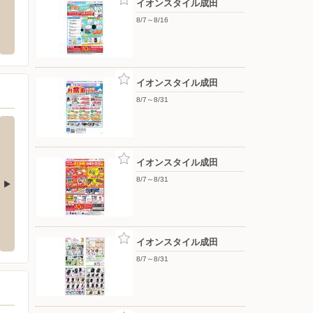
イオンスタイル成田
タウン店
バースデイ/八街店
シュフ
8/7～8/16
の原1-1999-1
〒289-1115 千葉県八街市八街ほ842-1
〒108-0
イオンスタイル成田
8/7～8/31
イオンスタイル成田
8/7～8/31
洋服の青山/佐原
洋服の
466番地13
〒287-0002 香取市北二丁目15番5号
〒276-
イオンスタイル成田
8/7～8/31