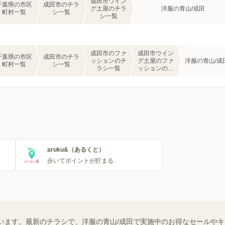
成田市ウイン
千葉県の市区
成田市のチラ
グ土屋のチラ
洋服の青山/成田
町村一覧
シ一覧
シ一覧
成田市のファ
成田市ウイン
千葉県の市区
成田市のチラ
ッションのチ
グ土屋のファ
洋服の青山/成
町村一覧
シ一覧
ラシ一覧
ッションのチ
ラシ一覧
aruku&（あるくと）
歩いてポイントが貯まる
います。最新のチラシで、洋服の青山/成田で実施中のお得なセールや