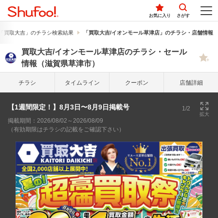
お気に入り
さがす
「買取大吉」のチラシ検索結果
「買取大吉/イオンモール草津店」のチラシ・店舗情報
買取大吉/イオンモール草津店のチラシ・セール
情報（滋賀県草津市）
チラシ
タイム
ライン
クーポン
店舗詳細
【1週間限定！】8月3日〜8月9日掲載号
1/2
拡大
掲載期間：2026/08/02～2026/08/09
（有効期限はチラシの記載をご確認下さい）