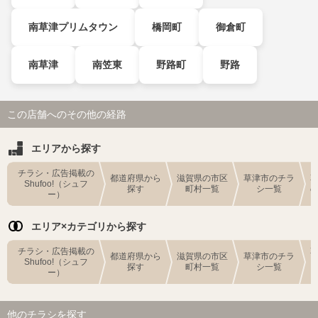
南草津プリムタウン
橋岡町
御倉町
南草津
南笠東
野路町
野路
この店舗へのその他の経路
エリアから探す
チラシ・広告掲載の
都道府県から
滋賀県の市区
草津市のチラ
Shufoo!（シュフ
探す
町村一覧
シ一覧
ー）
エリア×カテゴリから探す
チラシ・広告掲載の
都道府県から
滋賀県の市区
草津市のチラ
Shufoo!（シュフ
探す
町村一覧
シ一覧
ー）
他のチラシを探す