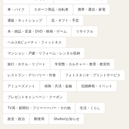
車・バイク
スポーツ用品・自転車
携帯・通信・家電
通販・ネットショップ
花・ギフト・手芸
本・雑誌・音楽・DVD・映画・ゲーム
リサイクル
ヘルス&ビューティ・フィットネス
マンション・戸建・リフォーム・レンタル収納
旅行・ホテル・リゾート
学習塾・カルチャー・教育・教習所
レストラン・デリバリー・外食
フォトスタジオ・プリントサービス
アミューズメント
保険・共済・金融
冠婚葬祭・イベント
プレゼントキャンペーン・クーポン
TV局・新聞社・フリーペーパー・その他
生活・くらし
政党・政治
郵便局
Shufoo!お知らせ