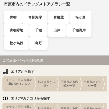
市原市内のドラッグストアチラシ一覧
青柳
青柳海岸
青柳北
松ケ島
青柳緑地
千種
出津
千種海岸
松ケ島西
島野
この店舗へのその他の経路
エリアから探す
チラシ・広告掲載の
都道府県から
千葉県の市区
市原市のチラ
Shufoo!（シュフ
探す
町村一覧
シ一覧
ー）
エリア×カテゴリから探す
チラシ・広告掲載の
都道府県から
千葉県の市区
市原市のチラ