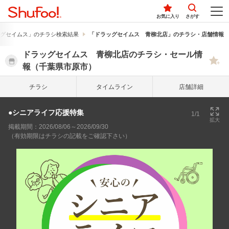
お気に入り
さがす
グセイムス」のチラシ検索結果
「ドラッグセイムス 青柳北店」のチラシ・店舗情報
ドラッグセイムス 青柳北店のチラシ・セール情
報（千葉県市原市）
チラシ
タイム
ライン
店舗詳細
●シニアライフ応援特集
1/1
拡大
掲載期間：2026/08/06～2026/09/30
（有効期限はチラシの記載をご確認下さい）