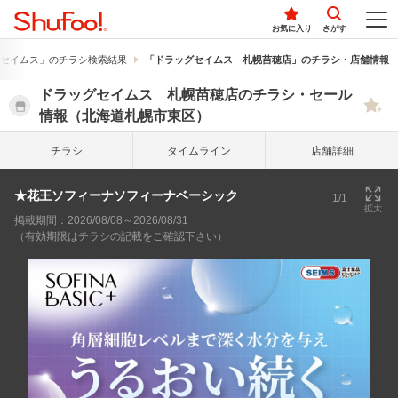
お気に入り
さがす
セイムス」のチラシ検索結果
「ドラッグセイムス 札幌苗穂店」のチラシ・店舗情報
ドラッグセイムス 札幌苗穂店のチラシ・セール
情報（北海道札幌市東区）
チラシ
タイム
ライン
店舗詳細
★花王ソフィーナソフィーナベーシック
1/1
拡大
掲載期間：2026/08/08～2026/08/31
（有効期限はチラシの記載をご確認下さい）