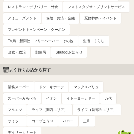
レストラン・デリバリー・外食
フォトスタジオ・プリントサービス
アミューズメント
保険・共済・金融
冠婚葬祭・イベント
プレゼントキャンペーン・クーポン
TV局・新聞社・フリーペーパー・その他
生活・くらし
政党・政治
郵便局
Shufoo!お知らせ
よく行くお店から探す
業務スーパー
ドン・キホーテ
マックスバリュ
スーパーみらべる
イオン
イトーヨーカドー
万代
マルエツ
ライフ（関西エリア）
ライフ（首都圏エリア）
サミット
コープこうべ
バロー
三和
デイリーカナート