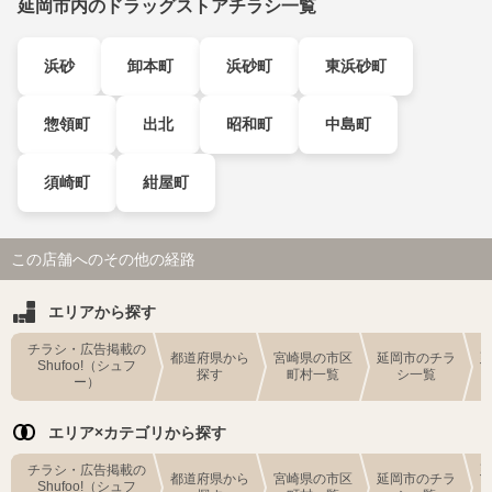
延岡市内のドラッグストアチラシ一覧
浜砂
卸本町
浜砂町
東浜砂町
惣領町
出北
昭和町
中島町
須崎町
紺屋町
この店舗へのその他の経路
エリアから探す
チラシ・広告掲載の
都道府県から
宮崎県の市区
延岡市のチラ
Shufoo!（シュフ
探す
町村一覧
シ一覧
ー）
エリア×カテゴリから探す
チラシ・広告掲載の
都道府県から
宮崎県の市区
延岡市のチラ
Shufoo!（シュフ