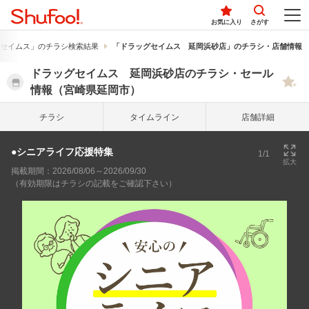
お気に入り
さがす
セイムス」のチラシ検索結果
「ドラッグセイムス 延岡浜砂店」のチラシ・店舗情報
ドラッグセイムス 延岡浜砂店のチラシ・セール
情報（宮崎県延岡市）
チラシ
タイム
ライン
店舗詳細
●シニアライフ応援特集
1/1
拡大
掲載期間：2026/08/06～2026/09/30
（有効期限はチラシの記載をご確認下さい）