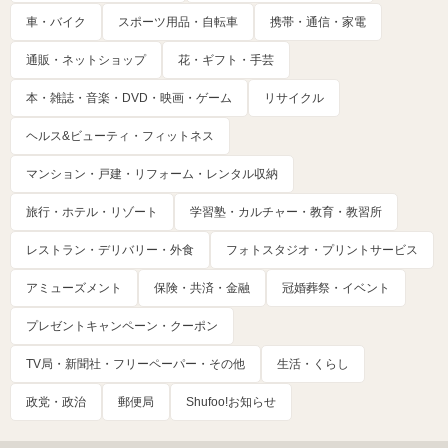
車・バイク
スポーツ用品・自転車
携帯・通信・家電
通販・ネットショップ
花・ギフト・手芸
本・雑誌・音楽・DVD・映画・ゲーム
リサイクル
ヘルス&ビューティ・フィットネス
マンション・戸建・リフォーム・レンタル収納
旅行・ホテル・リゾート
学習塾・カルチャー・教育・教習所
レストラン・デリバリー・外食
フォトスタジオ・プリントサービス
アミューズメント
保険・共済・金融
冠婚葬祭・イベント
プレゼントキャンペーン・クーポン
TV局・新聞社・フリーペーパー・その他
生活・くらし
政党・政治
郵便局
Shufoo!お知らせ