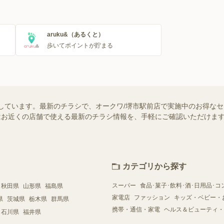
aruku&（あるくと）
歩いてポイントが貯まる
しています。最新のチラシで、オークワ/堺市駅前店で実施中のお得な
ー）ではお近くの店舗で使える最新のチラシ情報を、手軽にご確認いただけ
カテゴリから探す
スーパー
食品･菓子･飲料･酒･日用品･コ
秋田県
山形県
福島県
家電店
ファッション
キッズ・ベビー・
県
茨城県
栃木県
群馬県
携帯・通信・家電
ヘルス＆ビューティ・
石川県
福井県