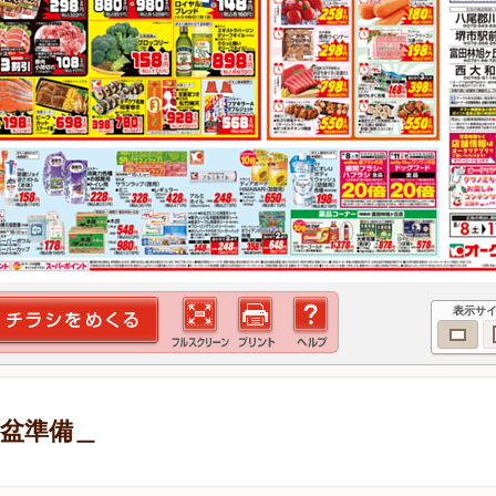
表示サ
お盆準備＿