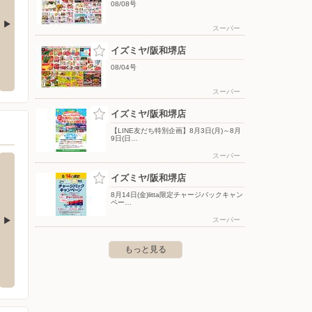
08/08号
スーパー
イズミヤ/阪和堺店
クランド堺本店
エディオン/泉大津店
洋服の
08/04号
区八下町1-5-1
〒595-0004 大阪府泉大津市千原町1-88-1
〒591-
スーパー
イズミヤ/阪和堺店
【LINE友だち特別企画】8月3日(月)～8月
9日(日…
スーパー
イズミヤ/阪和堺店
8月14日(金)litta限定チャージバックキャン
ペー…
スーパー
泉鶴山台店
オークワ 狭山店
オーク
もっと見る
6-4
〒589-0013 大阪狭山市茱萸木3-153-1
〒595-