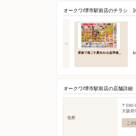
オークワ/堺市駅前店のチラシ 1
家族で過ごす夏休み/お盆準備＿
お
オークワ/堺市駅前店の店舗詳細
〒590-
大阪府
住所
この