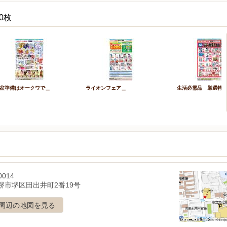
0枚
盆準備はオークワで＿
ライオンフェア＿
生活必需品 厳選特
0014
堺市堺区田出井町2番19号
周辺の地図を見る