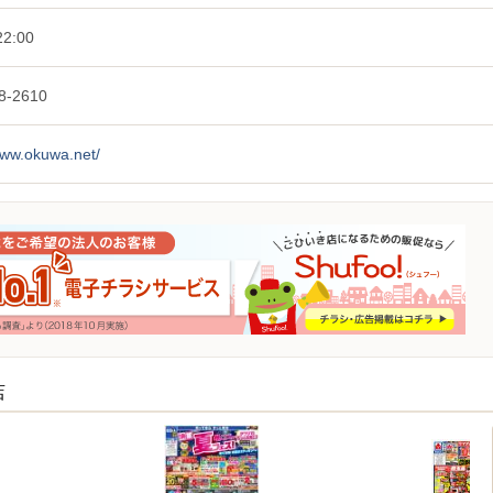
2:00
8-2610
www.okuwa.net/
店