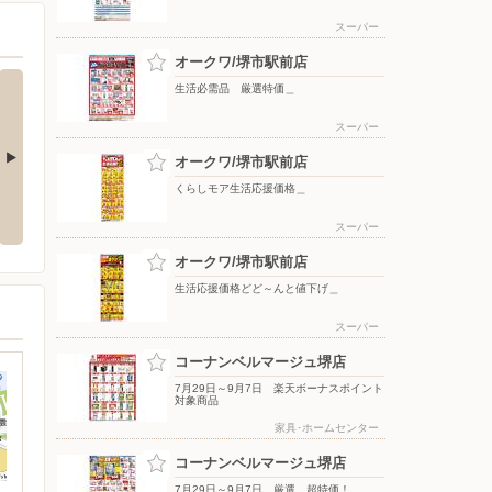
スーパー
オークワ/堺市駅前店
生活必需品 厳選特価＿
スーパー
オークワ/堺市駅前店
くらしモア生活応援価格＿
価＿
月間ラッキーポイント＿
月間得だ値スペシャル＿
スーパー
オークワ/堺市駅前店
生活応援価格どど～んと値下げ＿
スーパー
コーナンベルマージュ堺店
7月29日～9月7日 楽天ボーナスポイント
対象商品
家具･ホームセンター
コーナンベルマージュ堺店
7月29日～9月7日 厳選 超特価！