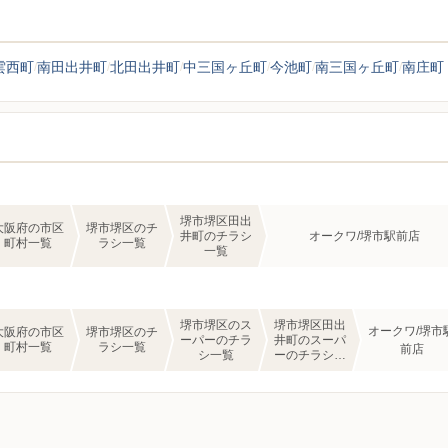
雲西町
南田出井町
北田出井町
中三国ヶ丘町
今池町
南三国ヶ丘町
南庄町
堺市堺区田出
大阪府の市区
堺市堺区のチ
井町のチラシ
オークワ/堺市駅前店
町村一覧
ラシ一覧
一覧
堺市堺区のス
堺市堺区田出
オークワ/堺市
大阪府の市区
堺市堺区のチ
ーパーのチラ
井町のスーパ
町村一覧
ラシ一覧
前店
シ一覧
ーのチラシ一
覧