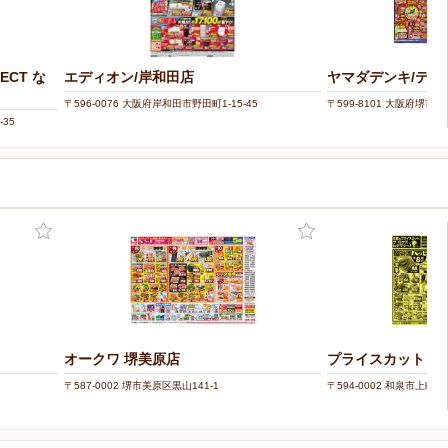
LECT な
エディオン/岸和田店
ヤマダデンキ/テッ
〒596-0076 大阪府岸和田市野田町1-15-45
〒599-8101 大阪府堺市東
-35
オークワ 堺美原店
プライスカット 和
〒587-0002 堺市美原区黒山141-1
〒594-0002 和泉市上町43