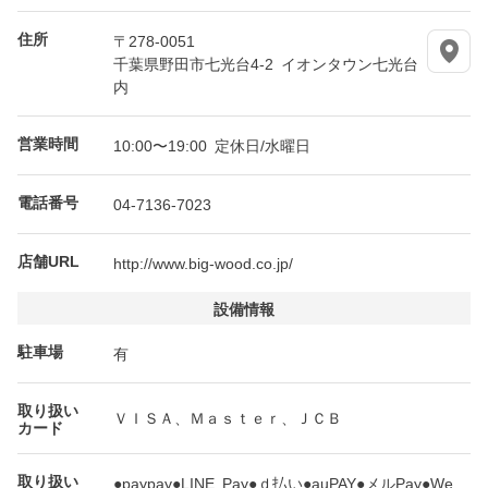
住所
〒278-0051
千葉県野田市七光台4-2 イオンタウン七光台
内
営業時間
10:00〜19:00 定休日/水曜日
電話番号
04-7136-7023
店舗URL
http://www.big-wood.co.jp/
設備情報
駐車場
有
取り扱い
ＶＩＳＡ、Ｍａｓｔｅｒ、ＪＣＢ
カード
取り扱い
●paypay●LINE Pay●ｄ払い●auPAY●メルPay●We