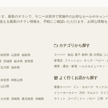
ます。最新のチラシで、サニー水前寺で実施中のお得なセールやキャン
店舗で使える最新のチラシ情報を、手軽にご確認いただけます。お得な情報
カテゴリから探す
スーパー
食品･菓子･飲料･酒･日用品･コ
秋田県
山形県
福島県
家電店
ファッション
キッズ・ベビー・
県
茨城県
栃木県
群馬県
携帯・通信・家電
ヘルス＆ビューティ・
石川県
福井県
よく行くお店から探す
奈良県
和歌山県
山口県
業務スーパー
ドン・キホーテ
マックス
イトーヨーカドー
万代
マルエツ
ライ
サミット
コープこうべ
バロー
三和
デ
大分県
宮崎県
鹿児島県
沖縄県