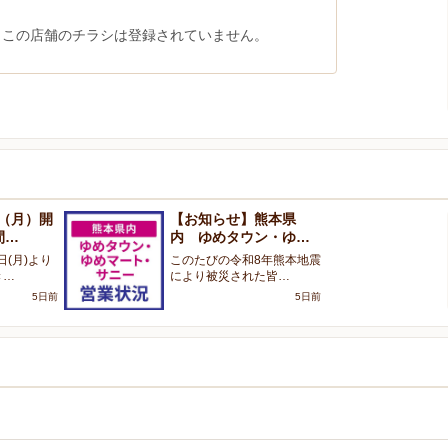
、この店舗のチラシは登録されていません。
3（月）開
【お知らせ】熊本県
間…
内 ゆめタウン・ゆ…
日(月)より
このたびの令和8年熊本地震
き…
により被災された皆…
5日前
5日前