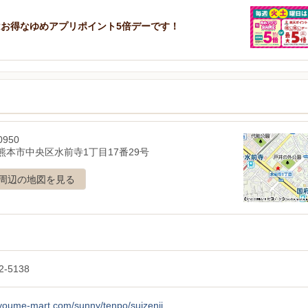
お得なゆめアプリポイント5倍デーです！
0950
熊本市中央区水前寺1丁目17番29号
周辺の地図を見る
2-5138
/youme-mart.com/sunny/tenpo/suizenji