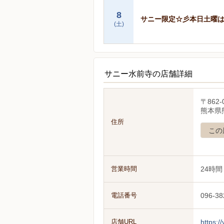
8
サニー限定☆彡本日土曜は
(土)
サニー水前寺の店舗詳細
〒862-
熊本県
住所
この
営業時間
24時間
電話番号
096-38
店舗URL
https:/