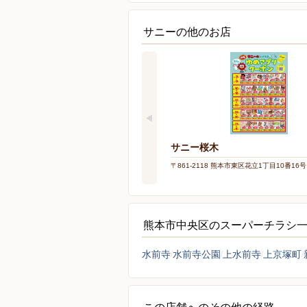
サニーの他のお店
サニー桜木
〒861-2118 熊本市東区花立1丁目10番16号
熊本市中央区のスーパーチラシ
水前寺
水前寺公園
上水前寺
上京塚町