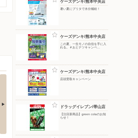
ケーズデンキ/熊本中央店
暑い夏にブリタで水分補給！
ケーズデンキ/熊本中央店
この夏、一生モノの自信を手に入
れる。＃おとナツキャンペ…
ケーズデンキ/熊本中央店
店頭受取キャンペーン
ドラッグイレブン/帯山店
【注目新商品】green colaのお知
熊本桜木東店
ケーズデンキ/菊陽店
シュー
らせ！
益城郡益城町大字広崎８４６－１
〒869-1101 熊本県菊池郡菊陽町津久礼12-29
〒860-