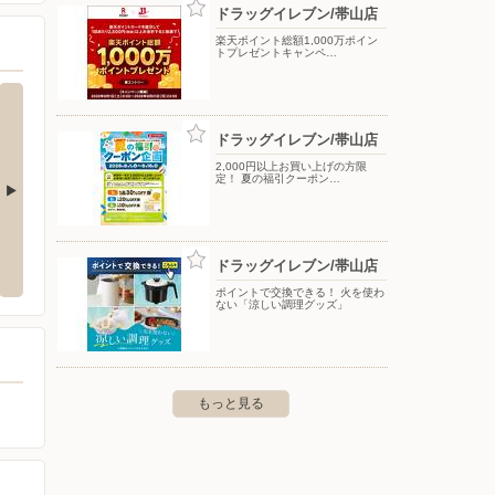
ドラッグイレブン/帯山店
楽天ポイント総額1,000万ポイン
トプレゼントキャンペ…
ドラッグイレブン/帯山店
2,000円以上お買い上げの方限
定！ 夏の福引クーポン…
サニーみいまち
サニー
ドラッグイレブン/帯山店
山ノ井737番地3
〒839-0851 久留米市御井町字大銃場2232番地
〒830-
ポイントで交換できる！ 火を使わ
ない「涼しい調理グッズ」
もっと見る