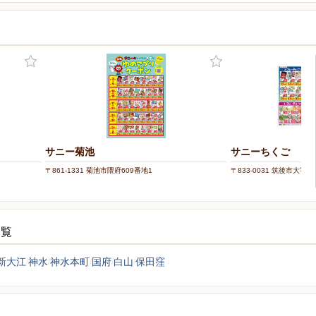
サニー菊池
サニーちくご
〒861-1331 菊池市隈府609番地1
〒833-0031 筑後市大字
一覧
新大江
神水
神水本町
国府
白山
保田窪