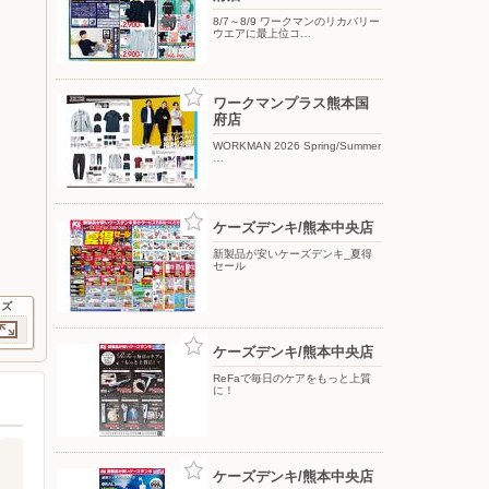
8/7～8/9 ワークマンのリカバリー
ウエアに最上位コ…
ワークマンプラス熊本国
府店
WORKMAN 2026 Spring/Summer
…
ケーズデンキ/熊本中央店
新製品が安いケーズデンキ_夏得
セール
イズ
ケーズデンキ/熊本中央店
ReFaで毎日のケアをもっと上質
に！
ケーズデンキ/熊本中央店