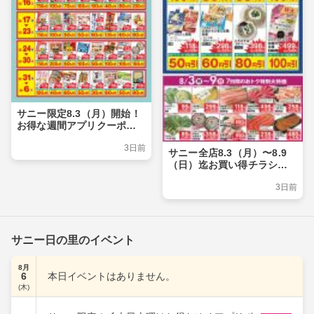
サニー限定8.3（月）開始！
お得な週間アプリクーポン
のご案内☆彡
3日前
サニー全店8.3（月）〜8.9
（日）迄お買い得チラシの
ご案内♪
3日前
サニー日の里のイベント
8月
6
本日イベントはありません。
(木)