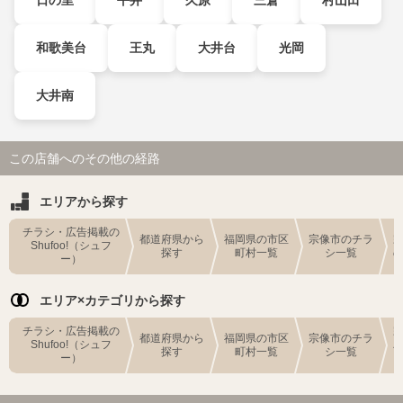
和歌美台
王丸
大井台
光岡
大井南
この店舗へのその他の経路
エリアから探す
チラシ・広告掲載の
都道府県から
福岡県の市区
宗像市のチラ
Shufoo!（シュフ
探す
町村一覧
シ一覧
ー）
エリア×カテゴリから探す
チラシ・広告掲載の
都道府県から
福岡県の市区
宗像市のチラ
Shufoo!（シュフ
探す
町村一覧
シ一覧
ー）