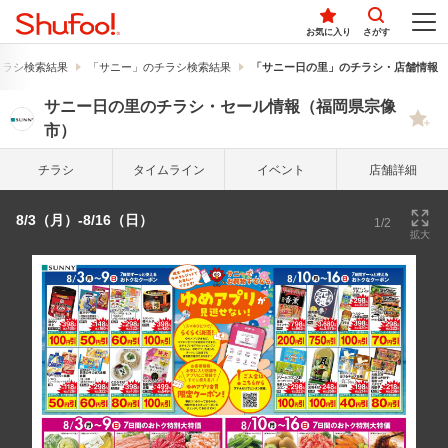
お気に入り
さがす
チラシ検索結果
「サニー」のチラシ検索結果
「サニー日の里」のチラシ・店舗情報
サニー日の里のチラシ・セール情報（福岡県宗像
市）
チラシ
タイム
ライン
イベント
店舗詳細
8/3（月）-8/16（日）
1/2
拡大