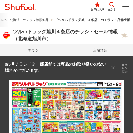
お気に入り
さがす
ルハ 北海道」のチラシ検索結果
「ツルハドラッグ旭川４条店」のチラシ・店舗情報
ツルハドラッグ旭川４条店のチラシ・セール情報
（北海道旭川市）
チラシ
店舗詳細
8/5号チラシ「※一部店舗では商品のお取り扱いのない
1/1
場合がございます。」
拡大