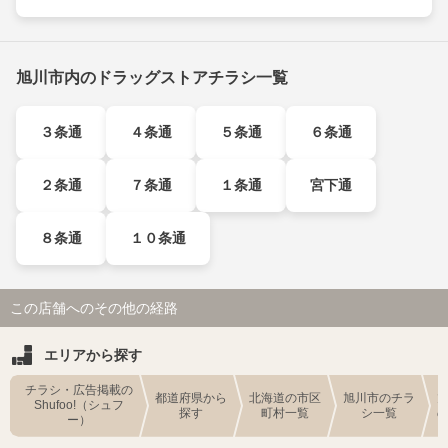
旭川市内のドラッグストアチラシ一覧
３条通
４条通
５条通
６条通
２条通
７条通
１条通
宮下通
８条通
１０条通
この店舗へのその他の経路
エリアから探す
チラシ・広告掲載の
都道府県から
北海道の市区
旭川市のチラ
Shufoo!（シュフ
探す
町村一覧
シ一覧
ー）