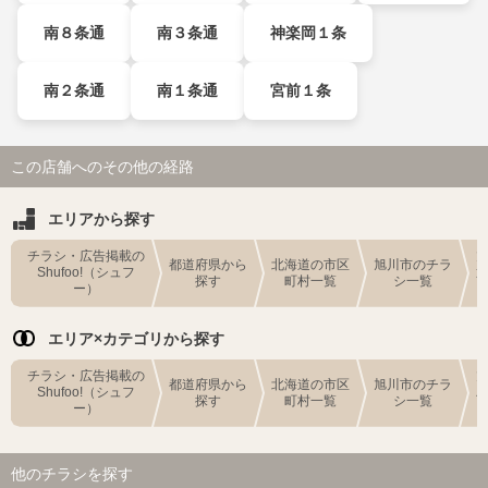
南８条通
南３条通
神楽岡１条
南２条通
南１条通
宮前１条
この店舗へのその他の経路
エリアから探す
チラシ・広告掲載の
都道府県から
北海道の市区
旭川市のチラ
Shufoo!（シュフ
探す
町村一覧
シ一覧
ー）
エリア×カテゴリから探す
チラシ・広告掲載の
都道府県から
北海道の市区
旭川市のチラ
Shufoo!（シュフ
探す
町村一覧
シ一覧
ー）
他のチラシを探す