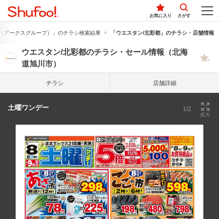
お気に入り
さがす
（アークスグループ）」のチラシ検索結果
「ウエスタン/北彩都」のチラシ・店舗情報
ウエスタン/北彩都のチラシ・セール情報（北海
道旭川市）
チラシ
店舗詳細
土曜ワンデー
1/2
拡大