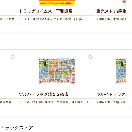
ドラッグセイムス 平和通店
東光ストア/麻生店
１８丁目８番
〒003-0028 北海道札幌市白石区平和通1丁目南2-3
〒001-0040 北海道札幌市
ツルハドラッグ北１２条店
ツルハドラッグ豊
１番４０号
〒065-0012 札幌市東区北１２条東８丁目１番１５号
〒062-0905 札幌市豊
のドラッグストア