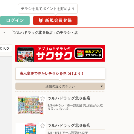
チラシを見てポイントを貯めよう
>
「ツルハドラッグ北６条店」のチラシ・店
表示変更で見たいチラシを見つけよう！
店舗の近くのチラシ
ツルハドラッグ北６条店
8/5号チラシ「※一部店舗では商品のお取
り扱いのない場…
ツルハドラッグ北６条店
8/8～8/14 アース製薬5％OFF