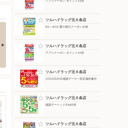
アプリクーポン ポイント15倍
ツルハドラッグ北６条店
8/1～8/10 夏の福引クーポン企画
ツルハドラッグ北６条店
アプリクーポン ポイント10倍
薬5％OFF
グリーンコーラ発売
感謝デーペット5%&5倍
ツルハドラッグ北６条店
1日10日20日感謝デー※一部店舗対象外
ツルハドラッグ北６条店
感謝デーペット5%&5倍
ツルハドラッグ北６条店