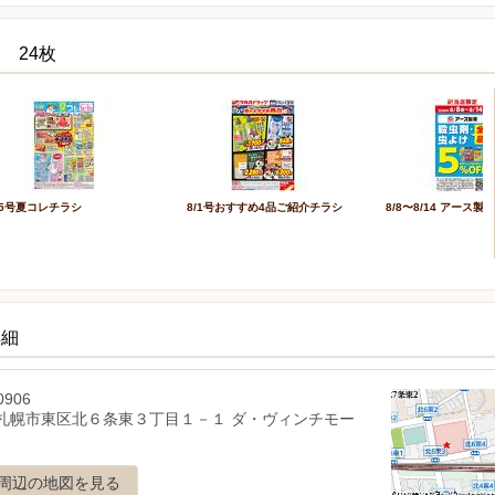
 24枚
/5号夏コレチラシ
8/1号おすすめ4品ご紹介チラシ
8/8〜8/14 アース製
詳細
0906
札幌市東区北６条東３丁目１－１ ダ・ヴィンチモー
周辺の地図を見る