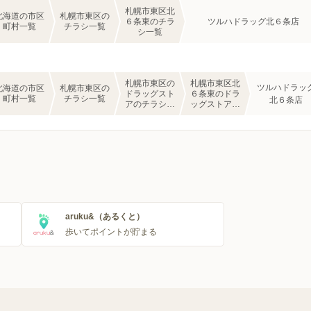
札幌市東区北
北海道の市区
札幌市東区の
６条東のチラ
ツルハドラッグ北６条店
町村一覧
チラシ一覧
シ一覧
札幌市東区の
札幌市東区北
ツルハドラッ
北海道の市区
札幌市東区の
ドラッグスト
６条東のドラ
町村一覧
チラシ一覧
北６条店
アのチラシ一
ッグストアの
覧
チラシ一覧
aruku&（あるくと）
歩いてポイントが貯まる