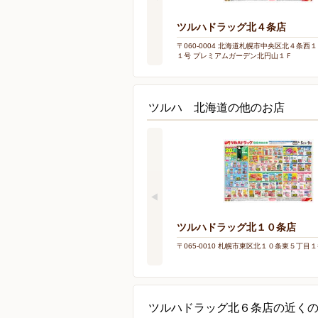
ツルハドラッグ北４条店
〒060-0004 北海道札幌市中央区北４条西
１号 プレミアムガーデン北円山１Ｆ
ツルハ 北海道の他のお店
ツルハドラッグ北１０条店
〒065-0010 札幌市東区北１０条東５丁目
ツルハドラッグ北６条店の近く