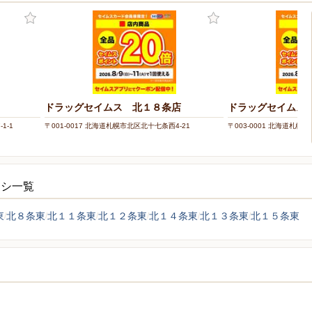
ドラッグセイムス 北１８条店
ドラッグセイムス
1-1
〒001-0017 北海道札幌市北区北十七条西4-21
〒003-0001 北海道札幌
ラシ一覧
東
北８条東
北１１条東
北１２条東
北１４条東
北１３条東
北１５条東