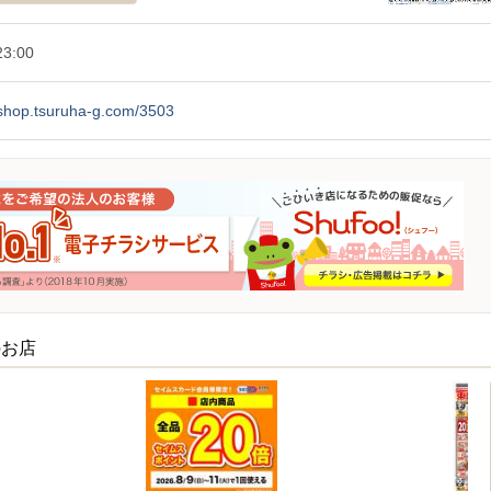
3:00
/shop.tsuruha-g.com/3503
のお店