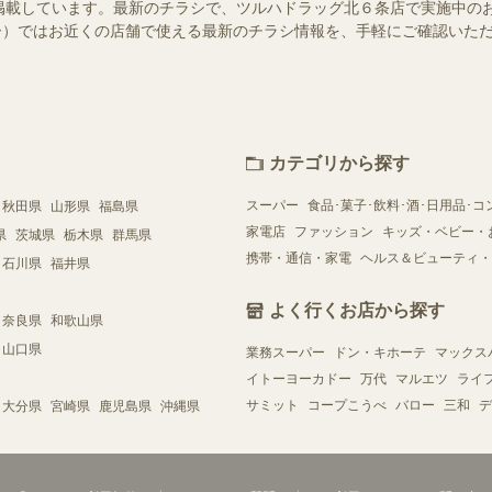
掲載しています。最新のチラシで、ツルハドラッグ北６条店で実施中の
シュフー）ではお近くの店舗で使える最新のチラシ情報を、手軽にご確認い
カテゴリから探す
スーパー
食品･菓子･飲料･酒･日用品･コ
秋田県
山形県
福島県
家電店
ファッション
キッズ・ベビー・
県
茨城県
栃木県
群馬県
携帯・通信・家電
ヘルス＆ビューティ・
石川県
福井県
よく行くお店から探す
奈良県
和歌山県
山口県
業務スーパー
ドン・キホーテ
マックス
イトーヨーカドー
万代
マルエツ
ライ
サミット
コープこうべ
バロー
三和
デ
大分県
宮崎県
鹿児島県
沖縄県