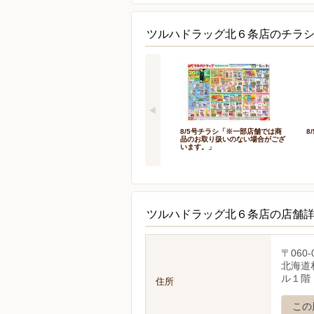
ツルハドラッグ北６条店のチラシ
8/5号チラシ「※一部店舗では商
8
品のお取り扱いのない場合がござ
います。」
ツルハドラッグ北６条店の店舗
〒060-
北海道
ル１階
住所
この