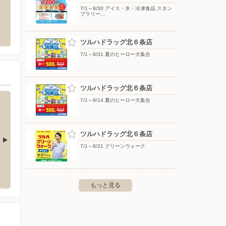
7/1～9/30 アイス・氷・冷凍食品 スタン
プラリー…
ツルハドラッグ北１０条店
ラルズ
北区北40条西4-2-15
〒065-0010 北海道札幌市東区北１０条東５丁目１番４
〒007-
０号
ツルハドラッグ北６条店
7/1～8/31 夏のヒーロー大集合
ツルハドラッグ北６条店
7/1～9/14 夏のヒーロー大集合
ツルハドラッグ北６条店
7/1～8/21 グリーンウォーク
平５条店
ツルハドラッグ北１８条東店
ツルハ
平区豊平５条２丁目３番１１号
〒065-0018 札幌市東区北１８条東１５丁目１番１０号
〒060-
もっと見る