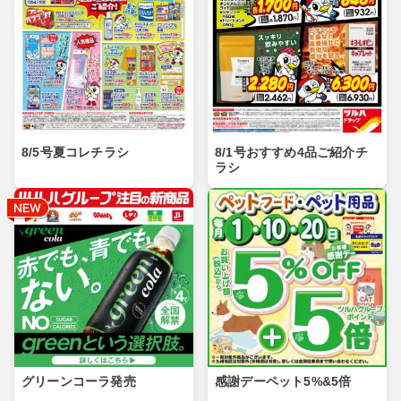
8/5号夏コレチラシ
8/1号おすすめ4品ご紹介チ
ラシ
グリーンコーラ発売
感謝デーペット5%&5倍