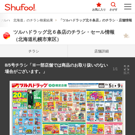
お気に入り
さがす
ツルハ 北海道」のチラシ検索結果
「ツルハドラッグ北６条店」のチラシ・店舗情報
ツルハドラッグ北６条店のチラシ・セール情報
（北海道札幌市東区）
チラシ
店舗詳細
8/5号チラシ「※一部店舗では商品のお取り扱いのない
1/1
場合がございます。」
拡大