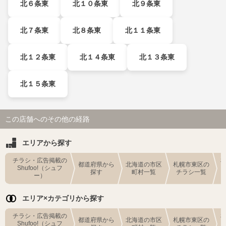
北６条東
北１０条東
北９条東
北７条東
北８条東
北１１条東
北１２条東
北１４条東
北１３条東
北１５条東
この店舗へのその他の経路
エリアから探す
チラシ・広告掲載の
都道府県から
北海道の市区
札幌市東区の
Shufoo!（シュフ
探す
町村一覧
チラシ一覧
ー）
エリア×カテゴリから探す
チラシ・広告掲載の
都道府県から
北海道の市区
札幌市東区の
Shufoo!（シュフ