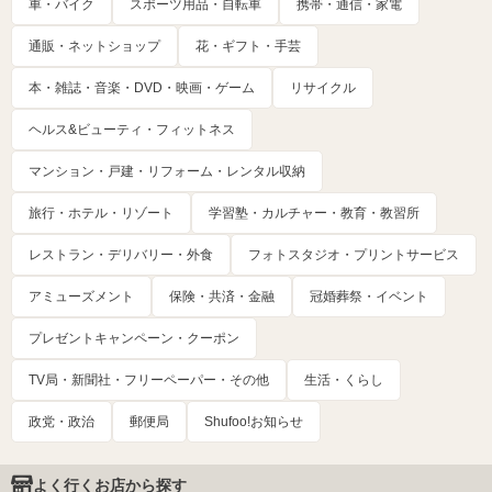
車・バイク
スポーツ用品・自転車
携帯・通信・家電
通販・ネットショップ
花・ギフト・手芸
本・雑誌・音楽・DVD・映画・ゲーム
リサイクル
ヘルス&ビューティ・フィットネス
マンション・戸建・リフォーム・レンタル収納
旅行・ホテル・リゾート
学習塾・カルチャー・教育・教習所
レストラン・デリバリー・外食
フォトスタジオ・プリントサービス
アミューズメント
保険・共済・金融
冠婚葬祭・イベント
プレゼントキャンペーン・クーポン
TV局・新聞社・フリーペーパー・その他
生活・くらし
政党・政治
郵便局
Shufoo!お知らせ
よく行くお店から探す