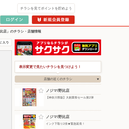
チラシを見てポイントを貯めよう
野比店」のチラシ・店舗情報
表示変更で見たいチラシを見つけよう！
店舗の近くのチラシ
ノジマ/野比店
【神奈川県版】大創業祭セール第2弾
ノジマ/野比店
インク下取り2倍★緊急延長！