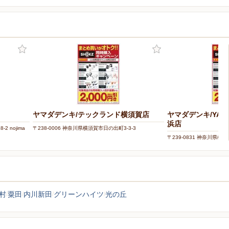
ヤマダデンキ/テックランド横須賀店
ヤマダデンキ/YAMA
浜店
 nojima
〒238-0006 神奈川県横須賀市日の出町3-3-3
〒239-0831 神奈川県横須
村
粟田
内川新田
グリーンハイツ
光の丘