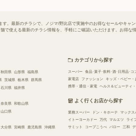
ます。最新のチラシで、ノジマ/野比店で実施中のお得なセールやキャ
近くの店舗で使える最新のチラシ情報を、手軽にご確認いただけます。お得な
カテゴリから探す
スーパー
食品･菓子･飲料･酒･日用品･コ
秋田県
山形県
福島県
家電店
ファッション
キッズ・ベビー・
県
茨城県
栃木県
群馬県
携帯・通信・家電
ヘルス＆ビューティ・
石川県
福井県
よく行くお店から探す
奈良県
和歌山県
山口県
業務スーパー
ドン・キホーテ
マックス
イトーヨーカドー
万代
マルエツ
ライ
サミット
コープこうべ
バロー
三和
デ
大分県
宮崎県
鹿児島県
沖縄県