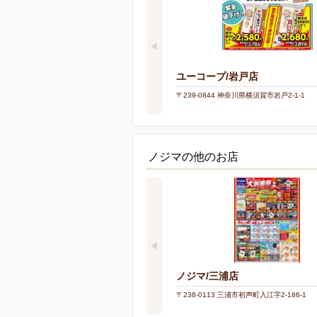
ユーコープ/岩戸店
〒239-0844 神奈川県横須賀市岩戸2-1-1
ノジマの他のお店
ノジマ/三浦店
〒238-0113 三浦市初声町入江字2-186-1