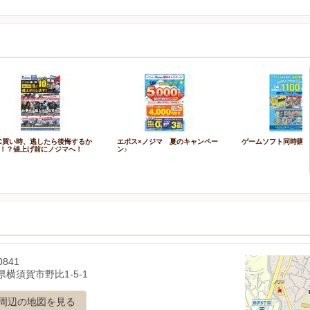
C買い時、逃したら後悔するか
エポス×ノジマ 夏のキャンペー
ゲームソフト同時購
！？値上げ前にノジマへ！
ン♪
0841
横須賀市野比1-5-1
周辺の地図を見る