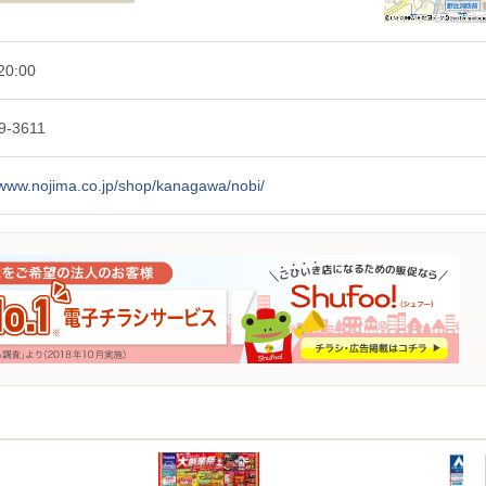
20:00
9-3611
/www.nojima.co.jp/shop/kanagawa/nobi/