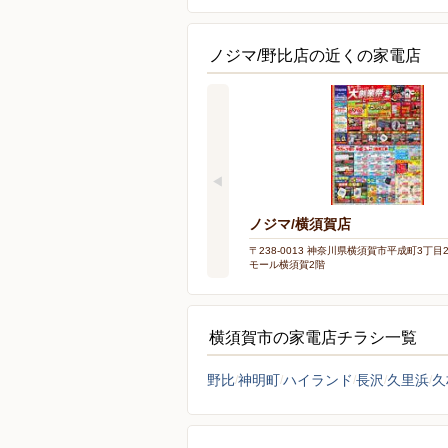
ノジマ/野比店の近くの家電店
ノジマ/横須賀店
〒238-0013 神奈川県横須賀市平成町3丁目28-2
モール横須賀2階
横須賀市の家電店チラシ一覧
野比
神明町
ハイランド
長沢
久里浜
久