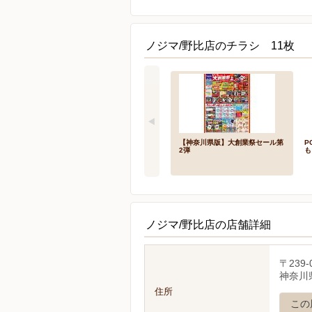
ノジマ/野比店のチラシ 11枚
【神奈川県版】大創業祭セール第
P
2弾
も
ノジマ/野比店の店舗詳細
〒239-
神奈川県
住所
この