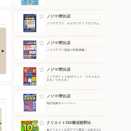
ノジマ/野比店
ノジマアプリ ロイヤリティプログラム
ノジマ/野比店
ノジマアプリ登録で特典満載！
入割！
ピングー×ノジマキャンペーン実
インク下取り2倍★緊急延長！
施中！
d
ノジマ/野比店
ノジマポイント&dポイント どちらもた
まる！つかえる！
ノジマ/野比店
免許返納キャンペーン
クリエイトSD/横須賀野比
★クリエイト公式アプリ限定！お好きな1