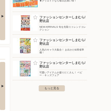
★クリエイトなら毎日お買い得！
ファッションセンターしまむら/
野比店
三春町
バースデイ/館山店
東京靴
NEW ARRIVALS 旬を先取りトレンドコレ
クション
（別館
須賀市三春町4丁目7番1
〒294-0045 千葉県館山市北条380
〒238-
ファッションセンターしまむら/
野比店
人気のキャラ大集合！ お出かけ&帰省準
備！
ファッションセンターしまむら/
野比店
可愛いアイテムが盛りだくさん！ ベビ
ー・キッズフェア
もっと見る
イサイド横須賀店
ノジマ/金沢八景店
ノジマ
町2-1-12コースカベイサイドス
〒236-0021 横浜市金沢区泥亀1-27-1イオン金沢八景店3
〒236-
階
文庫3階