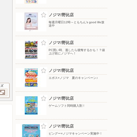
ノジマ/野比店
毎週月曜日12時～ともちん's good life放
送中
ノジマ/野比店
PC買い時、逃したら後悔するかも！？値
上げ前にノジマへ！
ノジマ/野比店
エポス×ノジマ 夏のキャンペーン♪
イズ
ノジマ/野比店
ゲームソフト同時購入割！
ノジマ/野比店
ピングー×ノジマキャンペーン実施中！