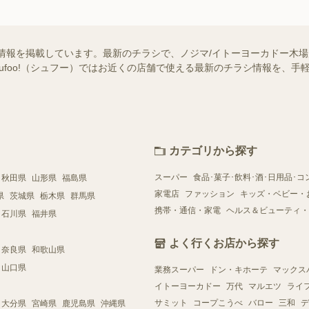
情報を掲載しています。最新のチラシで、ノジマ/イトーヨーカドー木
hufoo!（シュフー）ではお近くの店舗で使える最新のチラシ情報を、
カテゴリから探す
スーパー
食品･菓子･飲料･酒･日用品･コ
秋田県
山形県
福島県
家電店
ファッション
キッズ・ベビー・
県
茨城県
栃木県
群馬県
携帯・通信・家電
ヘルス＆ビューティ・
石川県
福井県
よく行くお店から探す
奈良県
和歌山県
山口県
業務スーパー
ドン・キホーテ
マックス
イトーヨーカドー
万代
マルエツ
ライ
サミット
コープこうべ
バロー
三和
デ
大分県
宮崎県
鹿児島県
沖縄県