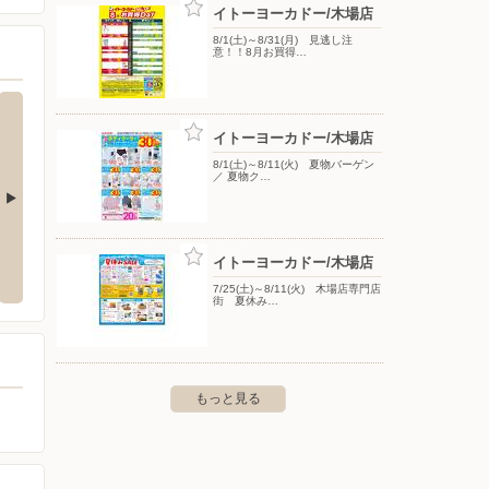
イトーヨーカドー/木場店
8/1(土)～8/31(月) 見逃し注
意！！8月お買得…
イトーヨーカドー/木場店
8/1(土)～8/11(火) 夏物バーゲン
／ 夏物ク…
クランド江戸川店
ヤマダデンキ/LABI新宿西口館
ヤマダ
イトーヨーカドー/木場店
区松江2-29-7
〒160-0023 東京都新宿区西新宿1-18-8
〒150-0
7/25(土)～8/11(火) 木場店専門店
街 夏休み…
もっと見る