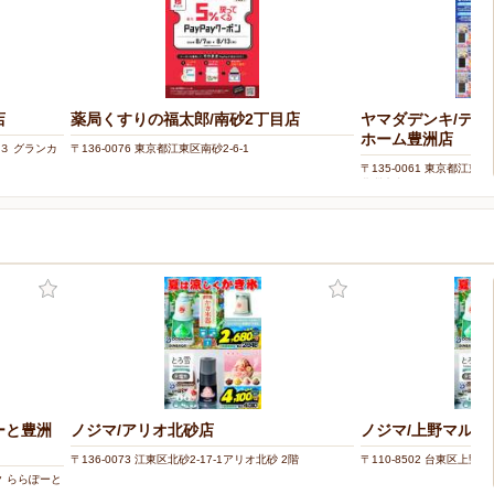
店
薬局くすりの福太郎/南砂2丁目店
ヤマダデンキ/テ
ホーム豊洲店
－３ グランカ
〒136-0076 東京都江東区南砂2-6-1
〒135-0061 東京都江東
豊洲店内
ーと豊洲
ノジマ/アリオ北砂店
ノジマ/上野マルイ
〒136-0073 江東区北砂2-17-1アリオ北砂 2階
〒110-8502 台東区上野
ック ららぽーと