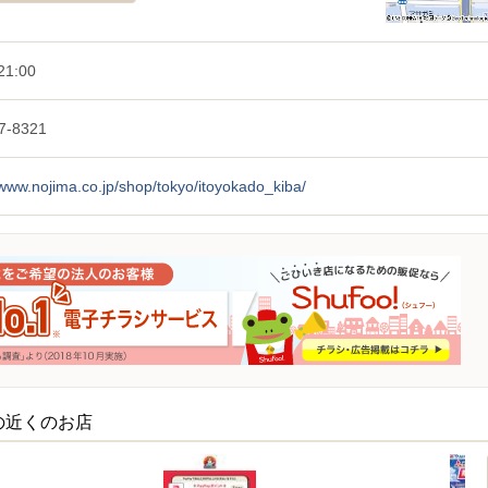
21:00
7-8321
/www.nojima.co.jp/shop/tokyo/itoyokado_kiba/
の近くのお店