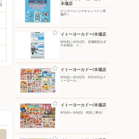
木場店
ピングー×ノジマキャンペーン実
施中！
イトーヨーカドー/木場店
8/6(木)～8/31(月) 店舗限定おす
すめ商品 イ…
イトーヨーカドー/木場店
8/5(水)～8/10(月) 8月10日はイ
トーヨーカ…
イトーヨーカドー/木場店
8/5(水)～8/9(日) 特別ご奉仕!