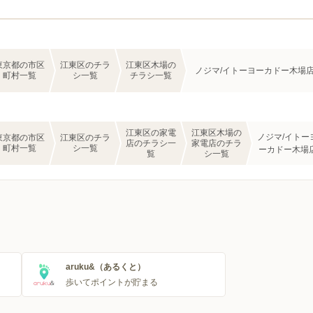
東京都の市区
江東区のチラ
江東区木場の
ノジマ/イトーヨーカドー木場
町村一覧
シ一覧
チラシ一覧
江東区の家電
江東区木場の
ノジマ/イトー
東京都の市区
江東区のチラ
店のチラシ一
家電店のチラ
町村一覧
シ一覧
ーカドー木場
覧
シ一覧
aruku&（あるくと）
歩いてポイントが貯まる