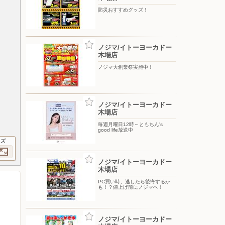
防災おすすめグッズ！
ノジマ/イトーヨーカドー
木場店
ノジマ大創業祭実施中！
ノジマ/イトーヨーカドー
木場店
毎週月曜日12時～ともちん's
good life放送中
イズ
ノジマ/イトーヨーカドー
木場店
PC買い時、逃したら後悔するか
も！？値上げ前にノジマへ！
ノジマ/イトーヨーカドー