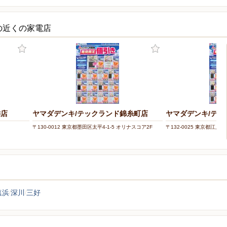
の近くの家電店
飾店
ヤマダデンキ/テックランド錦糸町店
ヤマダデンキ/テッ
〒130-0012 東京都墨田区太平4-1-5 オリナスコア2F
〒132-0025 東京都江戸川
塩浜
深川
三好