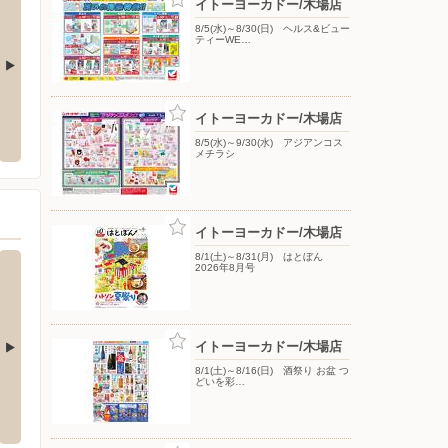
イトーヨーカドー/木場店
8/5(水)～8/30(日) ヘルス&ビュー
ティーWE…
ックランドスーパービバ
ヤマダデンキ/テックランドNew葛西店
スーパ
イトーヨーカドー/木場店
〒134-0083 東京都江戸川区中葛西4-8-1
〒124-
8/5(水)～9/30(水) アジアンコス
区豊洲3-4-8 スーパービバホーム
メチラシ
イトーヨーカドー/木場店
8/1(土)～8/31(月) はとぼん
2026年8月号
イトーヨーカドー/木場店
8/1(土)～8/16(日) 酒祭り お盆 つ
どいを彩…
店
ノジマ/イオン船堀店
ノジマ
6丁目15－1上野マルイ7階
〒134-0091 江戸川区船堀１丁目１－５１イオン船堀２
〒131-
階