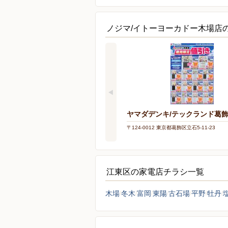
豊洲3 3階
ノジマ/イトーヨーカドー木場店
ヤマダデンキ/テックランド葛
〒124-0012 東京都葛飾区立石5-11-23
江東区の家電店チラシ一覧
木場
冬木
富岡
東陽
古石場
平野
牡丹