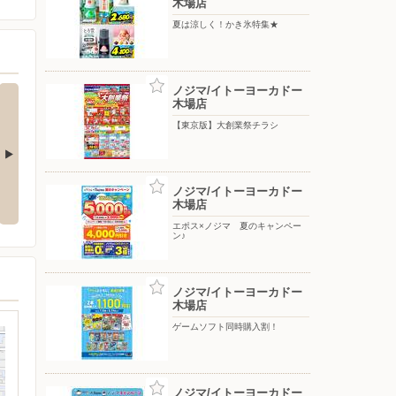
木場店
夏は涼しく！かき氷特集★
ノジマ/イトーヨーカドー
木場店
【東京版】大創業祭チラシ
キャンペー
ゲームソフト同時購入割！
ピングー×ノジマキャンペーン実
ノジマ/イトーヨーカドー
施中！
木場店
エポス×ノジマ 夏のキャンペー
ン♪
ノジマ/イトーヨーカドー
木場店
ゲームソフト同時購入割！
ノジマ/イトーヨーカドー