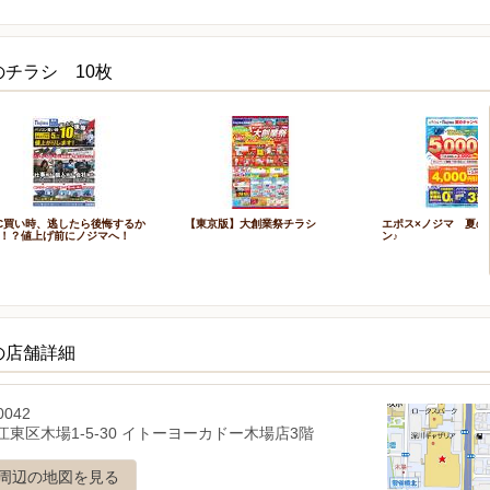
チラシ 10枚
C買い時、逃したら後悔するか
【東京版】大創業祭チラシ
エポス×ノジマ 夏の
！？値上げ前にノジマへ！
ン♪
の店舗詳細
0042
江東区木場1-5-30 イトーヨーカドー木場店3階
周辺の地図を見る