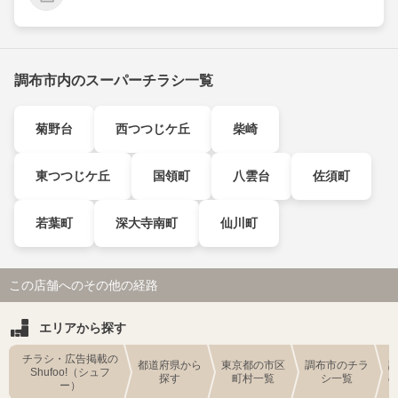
調布市内のスーパーチラシ一覧
菊野台
西つつじケ丘
柴崎
東つつじケ丘
国領町
八雲台
佐須町
若葉町
深大寺南町
仙川町
この店舗へのその他の経路
エリアから探す
チラシ・広告掲載の
都道府県から
東京都の市区
調布市のチラ
Shufoo!（シュフ
探す
町村一覧
シ一覧
ー）