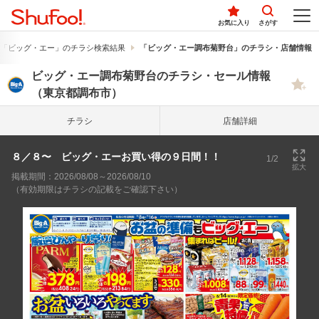
お気に入り
さがす
「ビッグ・エー」のチラシ検索結果
「ビッグ・エー調布菊野台」のチラシ・店舗情報
ビッグ・エー調布菊野台のチラシ・セール情報
（東京都調布市）
チラシ
店舗詳細
８／８〜 ビッグ・エーお買い得の９日間！！
1/2
拡大
掲載期間：2026/08/08～2026/08/10
（有効期限はチラシの記載をご確認下さい）