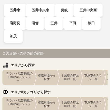
五井東
五井中央東
更級
五井中央西
岩野見
君塚
五井
平田
根田
加茂
この店舗へのその他の経路
エリアから探す
チラシ・広告掲載の
都道府県から
千葉県の市区
市原市のチラ
Shufoo!（シュフ
探す
町村一覧
シ一覧
ー）
エリア×カテゴリから探す
チラシ・広告掲載の
都道府県から
千葉県の市区
市原市のチラ
Shufoo!（シュフ
探す
町村一覧
シ一覧
ー）