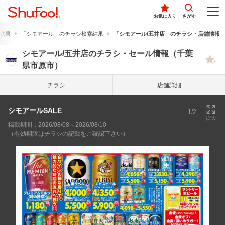
お気に入り
さがす
結果
「シモアール」のチラシ検索結果
「シモアール/五井店」のチラシ・店舗情報
シモアール/五井店のチラシ・セール情報（千葉
県市原市）
チラシ
店舗詳細
シモアールSALE
1/2
拡大
掲載期間：2026/08/08～2026/08/10
（有効期限はチラシの記載をご確認下さい）