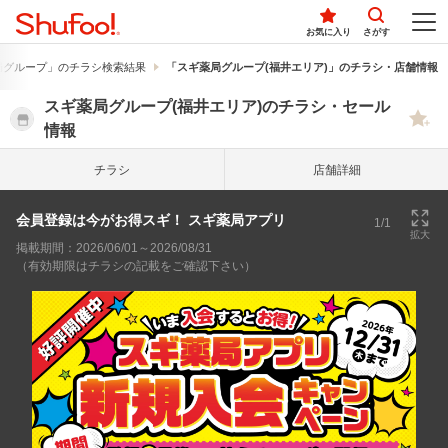
お気に入り
さがす
局グループ」のチラシ検索結果
「スギ薬局グループ(福井エリア)」のチラシ・店舗情報
スギ薬局グループ(福井エリア)のチラシ・セール
情報
チラシ
店舗詳細
会員登録は今がお得スギ！ スギ薬局アプリ
1/1
拡大
掲載期間：2026/06/01～2026/08/31
（有効期限はチラシの記載をご確認下さい）