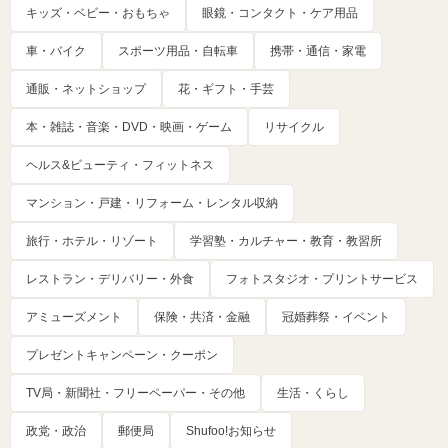
キッズ・ベビー・おもちゃ
眼鏡・コンタクト・ケア用品
車・バイク
スポーツ用品・自転車
携帯・通信・家電
通販・ネットショップ
花・ギフト・手芸
本・雑誌・音楽・DVD・映画・ゲーム
リサイクル
ヘルス&ビューティ・フィットネス
マンション・戸建・リフォーム・レンタル収納
旅行・ホテル・リゾート
学習塾・カルチャー・教育・教習所
レストラン・デリバリー・外食
フォトスタジオ・プリントサービス
アミューズメント
保険・共済・金融
冠婚葬祭・イベント
プレゼントキャンペーン・クーポン
TV局・新聞社・フリーペーパー・その他
生活・くらし
政党・政治
郵便局
Shufoo!お知らせ