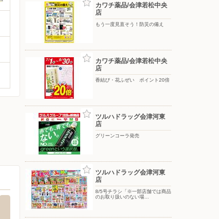
カワチ薬品/会津若松中央
店
もう一度見直そう！防災の備え
カワチ薬品/会津若松中央
店
香結び・花ふぜい ポイント20倍
ツルハドラッグ会津河東
店
グリーンコーラ発売
ツルハドラッグ会津河東
店
8/5号チラシ「※一部店舗では商品
のお取り扱いのない場…