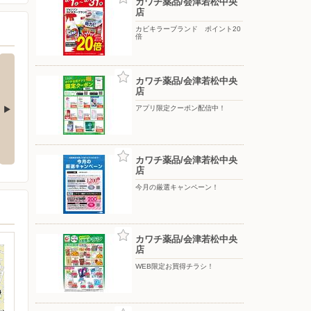
カワチ薬品/会津若松中央
店
カビキラーブランド ポイント20
倍
カワチ薬品/会津若松中央
店
アプリ限定クーポン配信中！
ーン！
発泡酒・チューハイの酒税が上が
アプリ限定クーポン配信中！
ります
カワチ薬品/会津若松中央
店
今月の厳選キャンペーン！
カワチ薬品/会津若松中央
店
WEB限定お買得チラシ！