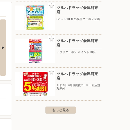
ツルハドラッグ会津河東
店
8/1～8/10 夏の福引クーポン企画
ツルハドラッグ会津河東
店
アプリクーポン ポイント10倍
津南町店
ツルハドラッグ会津門田店
ツルハ
津若松市南町６５番１
〒965-0824 福島県会津若松市北青木２番６１号
〒969-
１２－１
ツルハドラッグ会津河東
店
1日10日20日感謝デー※一部店舗
対象外
もっと見る