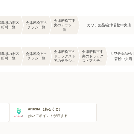
会津若松市中
福島県の市区
会津若松市の
央のチラシ一
カワチ薬品/会津若松中央店
町村一覧
チラシ一覧
覧
会津若松市の
会津若松市中
カワチ薬品/会
福島県の市区
会津若松市の
ドラッグスト
央のドラッグ
町村一覧
チラシ一覧
若松中央店
アのチラシ一
ストアのチラ
覧
シ一覧
aruku&（あるくと）
歩いてポイントが貯まる