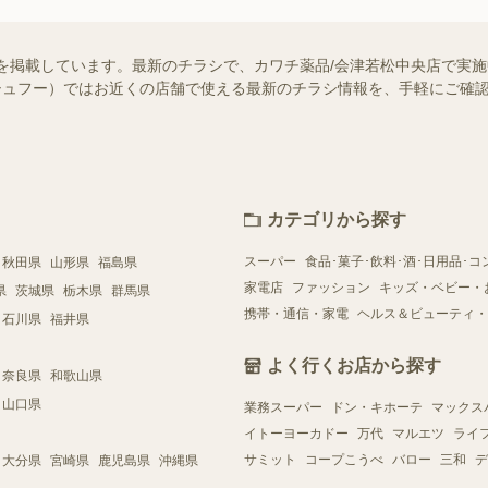
を掲載しています。最新のチラシで、カワチ薬品/会津若松中央店で実
o!（シュフー）ではお近くの店舗で使える最新のチラシ情報を、手軽にご
カテゴリから探す
スーパー
食品･菓子･飲料･酒･日用品･コ
秋田県
山形県
福島県
家電店
ファッション
キッズ・ベビー・
県
茨城県
栃木県
群馬県
携帯・通信・家電
ヘルス＆ビューティ・
石川県
福井県
よく行くお店から探す
奈良県
和歌山県
山口県
業務スーパー
ドン・キホーテ
マックス
イトーヨーカドー
万代
マルエツ
ライ
サミット
コープこうべ
バロー
三和
デ
大分県
宮崎県
鹿児島県
沖縄県