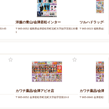
洋服の青山/会津若松インター
ツルハドラッグ会
3-45
〒965-0052 福島県会津若松市町北町大字始字宮前130番
〒965-0015 福島県会
1
カワチ薬品/会津アピオ店
カワチ薬品/会津若
〒965-0052 会津若松市町北町大字始字宮前10-3
〒965-0840 会津若松市飯寺