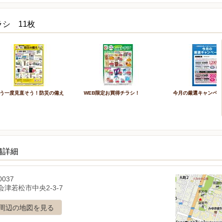
シ 11枚
う一度見直そう！防災の備え
WEB限定お買得チラシ！
今月の厳選キャンペ
舗詳細
0037
津若松市中央2-3-7
周辺の地図を見る