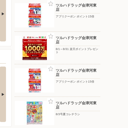
ツルハドラッグ会津河東
店
アプリクーポン ポイント15倍
津滝沢店
カインズ 喜多方店
ケーズ
津若松市北滝沢二丁目１－３８
〒966-0014 福島県喜多方市関柴町西勝字鴨屋敷8-2
〒965-
ツルハドラッグ会津河東
1
店
8/1～8/31 楽天ポイントプレゼン
ト
ツルハドラッグ会津河東
店
アプリクーポン ポイント15倍
ツルハドラッグ会津河東
松南店
カワチ薬品/会津坂下店
カワチ
店
南2-1-80
〒969-6551 河沼郡会津坂下町舘ノ下70
8/3号夏コレチラシ
〒969-