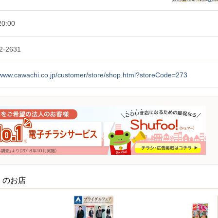
0:00
2-2631
//www.cawachi.co.jp/customer/store/shop.html?storeCode=273
くのお店