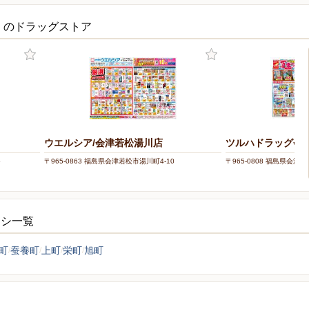
くのドラッグストア
ウエルシア/会津若松湯川店
ツルハドラッグ会
5
〒965-0863 福島県会津若松市湯川町4-10
〒965-0808 福島県会
ラシ一覧
町
蚕養町
上町
栄町
旭町