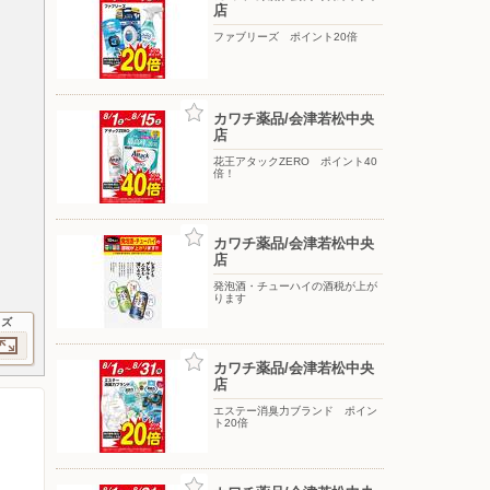
店
ファブリーズ ポイント20倍
カワチ薬品/会津若松中央
店
花王アタックZERO ポイント40
倍！
カワチ薬品/会津若松中央
店
発泡酒・チューハイの酒税が上が
ります
イズ
カワチ薬品/会津若松中央
店
エステー消臭力ブランド ポイン
ト20倍