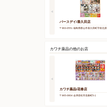
バースデイ/喜久田店
〒963-0551 福島県郡山市喜久田町字前北原5
カワチ薬品の他のお店
カワチ薬品/花春店
〒965-0804 会津若松市花春町5-1