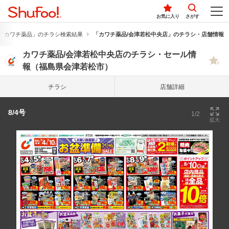
お気に入り
さがす
「カワチ薬品」のチラシ検索結果
「カワチ薬品/会津若松中央店」のチラシ・店舗情報
カワチ薬品/会津若松中央店のチラシ・セール情
報（福島県会津若松市）
チラシ
店舗詳細
8/4号
1/2
拡大