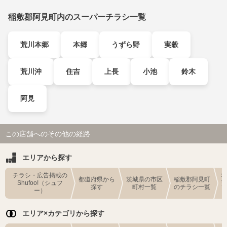
稲敷郡阿見町内のスーパーチラシ一覧
荒川本郷
本郷
うずら野
実穀
荒川沖
住吉
上長
小池
鈴木
阿見
この店舗へのその他の経路
エリアから探す
チラシ・広告掲載の
都道府県から
茨城県の市区
稲敷郡阿見町
Shufoo!（シュフ
探す
町村一覧
のチラシ一覧
ー）
エリア×カテゴリから探す