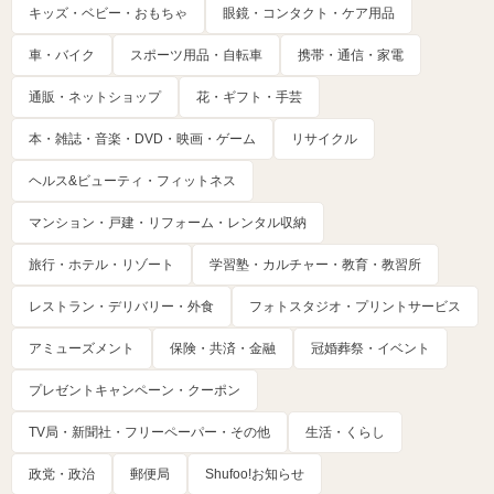
キッズ・ベビー・おもちゃ
眼鏡・コンタクト・ケア用品
車・バイク
スポーツ用品・自転車
携帯・通信・家電
通販・ネットショップ
花・ギフト・手芸
本・雑誌・音楽・DVD・映画・ゲーム
リサイクル
ヘルス&ビューティ・フィットネス
マンション・戸建・リフォーム・レンタル収納
旅行・ホテル・リゾート
学習塾・カルチャー・教育・教習所
レストラン・デリバリー・外食
フォトスタジオ・プリントサービス
アミューズメント
保険・共済・金融
冠婚葬祭・イベント
プレゼントキャンペーン・クーポン
TV局・新聞社・フリーペーパー・その他
生活・くらし
政党・政治
郵便局
Shufoo!お知らせ