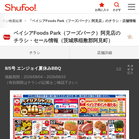
お気に入り
さがす
チラシ検索結果
「ベイシアFoods Park（フーズパーク）阿見店」のチラシ・店舗情報
ベイシアFoods Park（フーズパーク）阿見店の
チラシ・セール情報（茨城県稲敷郡阿見町）
チラシ
店舗詳細
8/5号 エンジョイ夏休みBBQ
1/2
拡大
掲載期間：2026/08/04～2026/08/10
（有効期限はチラシの記載をご確認下さい）