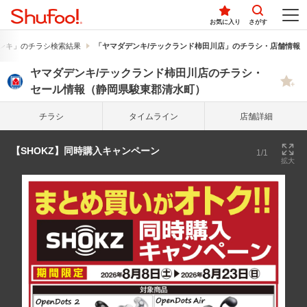
お気に入り
さがす
ンキ」のチラシ検索結果
「ヤマダデンキ/テックランド柿田川店」のチラシ・店舗情報
ヤマダデンキ/テックランド柿田川店のチラシ・
セール情報（静岡県駿東郡清水町）
チラシ
タイム
ライン
店舗詳細
【SHOKZ】同時購入キャンペーン
1/1
拡大