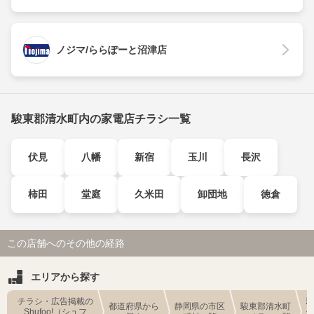
ノジマ/ららぽーと沼津店
駿東郡清水町内の家電店チラシ一覧
伏見
八幡
新宿
玉川
長沢
柿田
堂庭
久米田
卸団地
徳倉
この店舗へのその他の経路
エリアから探す
チラシ・広告掲載の
都道府県から
静岡県の市区
駿東郡清水町
Shufoo!（シュフ