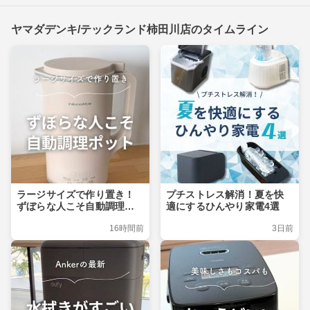
ヤマダデンキ/テックランド柿田川店のタイムライン
ラージサイズで作り置き！
プチストレス解消！夏を快
ずぼらな人こそ自動調理ポ
適にするひんやり家電4選
ット
16時間前
3日前