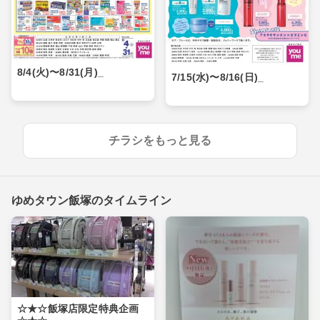
8/4(火)〜8/31(月)_
7/15(水)〜8/16(日)_
チラシをもっと見る
ゆめタウン飯塚のタイムライン
☆★☆飯塚店限定特典企画