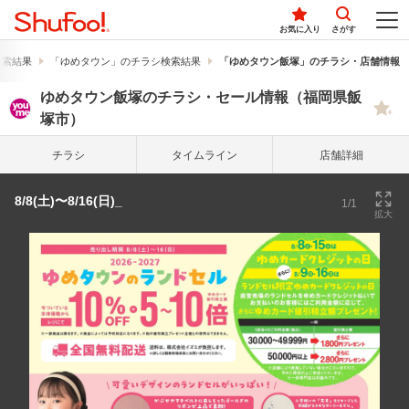
お気に入り
さがす
検索結果
「ゆめタウン」のチラシ検索結果
「ゆめタウン飯塚」のチラシ・店舗情報
ゆめタウン飯塚のチラシ・セール情報（福岡県飯
塚市）
チラシ
タイム
ライン
店舗詳細
8/8(土)〜8/16(日)_
1/1
拡大