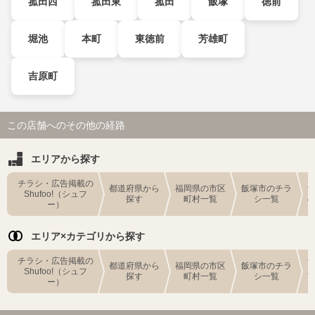
菰田西
菰田東
菰田
飯塚
徳前
堀池
本町
東徳前
芳雄町
吉原町
この店舗へのその他の経路
エリアから探す
チラシ・広告掲載の
都道府県から
福岡県の市区
飯塚市のチラ
Shufoo!（シュフ
探す
町村一覧
シ一覧
ー）
エリア×カテゴリから探す
チラシ・広告掲載の
都道府県から
福岡県の市区
飯塚市のチラ
Shufoo!（シュフ
探す
町村一覧
シ一覧
ー）