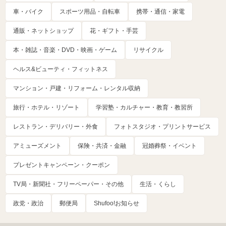
車・バイク
スポーツ用品・自転車
携帯・通信・家電
通販・ネットショップ
花・ギフト・手芸
本・雑誌・音楽・DVD・映画・ゲーム
リサイクル
ヘルス&ビューティ・フィットネス
マンション・戸建・リフォーム・レンタル収納
旅行・ホテル・リゾート
学習塾・カルチャー・教育・教習所
レストラン・デリバリー・外食
フォトスタジオ・プリントサービス
アミューズメント
保険・共済・金融
冠婚葬祭・イベント
プレゼントキャンペーン・クーポン
TV局・新聞社・フリーペーパー・その他
生活・くらし
政党・政治
郵便局
Shufoo!お知らせ