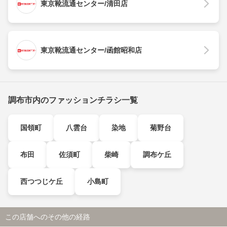
東京靴流通センター/清田店
東京靴流通センター/函館昭和店
調布市内のファッションチラシ一覧
国領町
八雲台
染地
菊野台
布田
佐須町
柴崎
調布ケ丘
西つつじケ丘
小島町
この店舗へのその他の経路